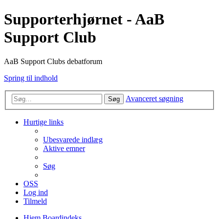
Supporterhjørnet - AaB
Support Club
AaB Support Clubs debatforum
Spring til indhold
Avanceret søgning
Søg
Hurtige links
Ubesvarede indlæg
Aktive emner
Søg
OSS
Log ind
Tilmeld
Hjem
Boardindeks