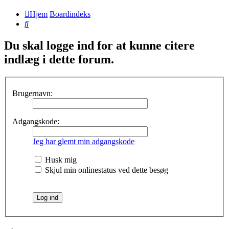
Hjem
Boardindeks
Søg
Du skal logge ind for at kunne citere
indlæg i dette forum.
Brugernavn:
Adgangskode:
Jeg har glemt min adgangskode
Husk mig
Skjul min onlinestatus ved dette besøg