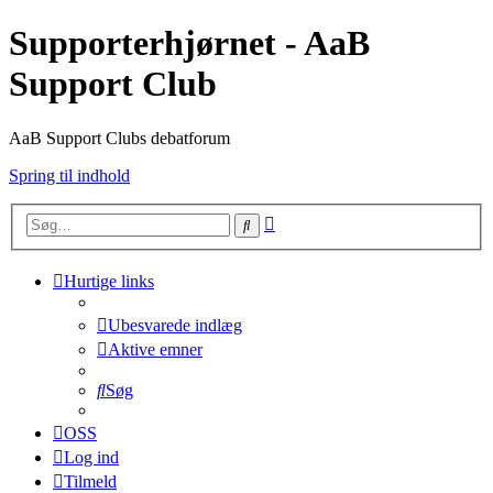
Supporterhjørnet - AaB
Support Club
AaB Support Clubs debatforum
Spring til indhold
Avanceret
Søg
søgning
Hurtige links
Ubesvarede indlæg
Aktive emner
Søg
OSS
Log ind
Tilmeld