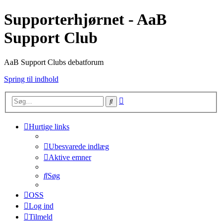
Supporterhjørnet - AaB
Support Club
AaB Support Clubs debatforum
Spring til indhold
Avanceret
Søg
søgning
Hurtige links
Ubesvarede indlæg
Aktive emner
Søg
OSS
Log ind
Tilmeld