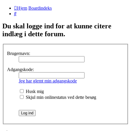
Hjem
Boardindeks
Søg
Du skal logge ind for at kunne citere
indlæg i dette forum.
Brugernavn:
Adgangskode:
Jeg har glemt min adgangskode
Husk mig
Skjul min onlinestatus ved dette besøg