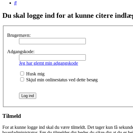
Søg
Du skal logge ind for at kunne citere indlæ
Brugernavn:
Adgangskode:
Jeg har glemt min adgangskode
Husk mig
Skjul min onlinestatus ved dette besøg
Tilmeld
For at kunne logge ind skal du være tilmeldt. Det tager kun få sekunder
boardadministrator. Før du tilmelder dig bedes du sikre dig at du er b