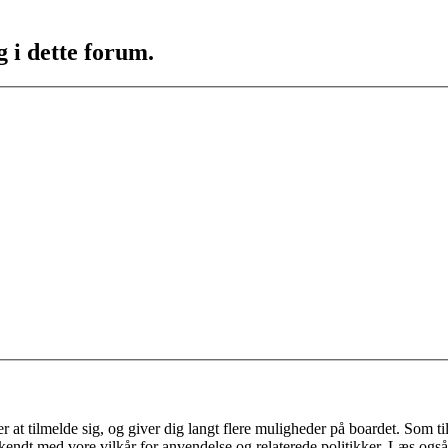
g i dette forum.
 at tilmelde sig, og giver dig langt flere muligheder på boardet. Som til
ekendt med vore vilkår for anvendelse og relaterede politikker. Læs også