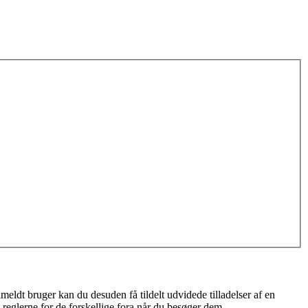
meldt bruger kan du desuden få tildelt udvidede tilladelser af en
 reglerne for de forskellige fora når du besøger dem.