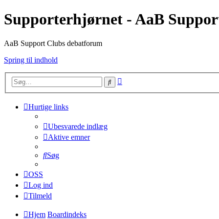
Supporterhjørnet - AaB Suppor
AaB Support Clubs debatforum
Spring til indhold
Avanceret
Søg
søgning
Hurtige links
Ubesvarede indlæg
Aktive emner
Søg
OSS
Log ind
Tilmeld
Hjem
Boardindeks