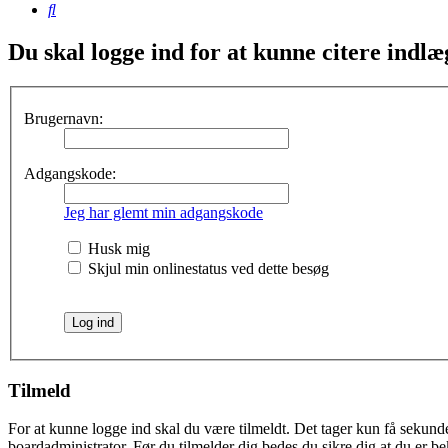
Søg
Du skal logge ind for at kunne citere indlæ
Brugernavn:
Adgangskode:
Jeg har glemt min adgangskode
Husk mig
Skjul min onlinestatus ved dette besøg
Tilmeld
For at kunne logge ind skal du være tilmeldt. Det tager kun få sekunder
boardadministrator. Før du tilmelder dig bedes du sikre dig at du er b