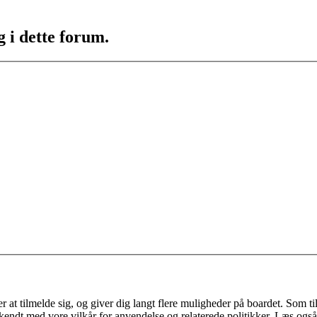
g i dette forum.
 at tilmelde sig, og giver dig langt flere muligheder på boardet. Som til
ekendt med vore vilkår for anvendelse og relaterede politikker. Læs også