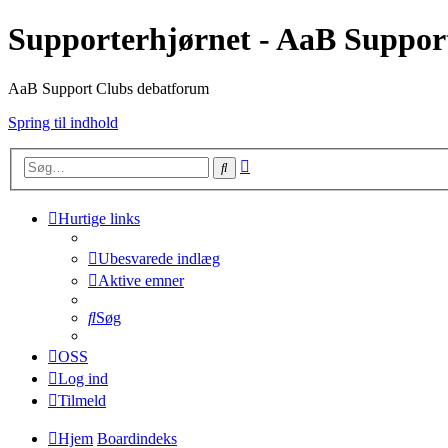
Supporterhjørnet - AaB Suppor
AaB Support Clubs debatforum
Spring til indhold
Avanceret
Søg
søgning
Hurtige links
Ubesvarede indlæg
Aktive emner
Søg
OSS
Log ind
Tilmeld
Hjem
Boardindeks