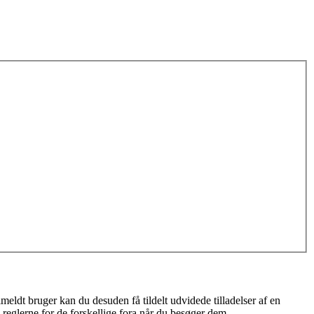
meldt bruger kan du desuden få tildelt udvidede tilladelser af en
 reglerne for de forskellige fora når du besøger dem.