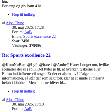
løn.
Forlæng og giv ham 4 år.
Hop til indlæg
af
Alpa Chino
30. maj 2026, 17:28
Forum:
AaB
Emne:
Sports excellence 22
Svar:
2456
Visninger:
379086
Re: Sports excellence 22
@KomNuBare @Lyfe @baresi @Andre? Hører I noget om, hvilke
scenarier der er i spil? Det lyder jo til, at hverken tyskerne eller
Eurowind-folkene vil noget. Er der et alternativ? Ifølge mine
informationer, så står der som sagt folk klar til at smide et massivt
beløb i klubben. Men alt dette bliver bl...
Hop til indlæg
af
Alpa Chino
30. maj 2026, 17:10
Forum:
AaB