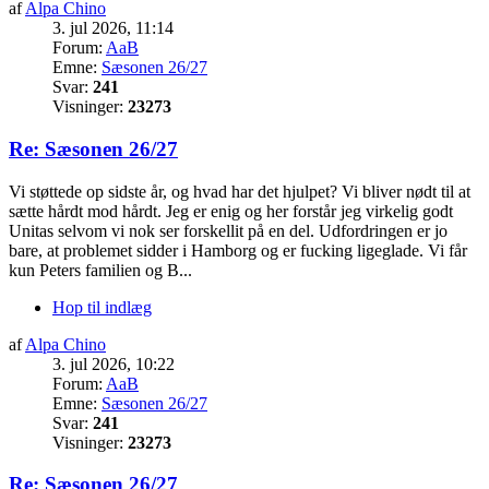
af
Alpa Chino
3. jul 2026, 11:14
Forum:
AaB
Emne:
Sæsonen 26/27
Svar:
241
Visninger:
23273
Re: Sæsonen 26/27
Vi støttede op sidste år, og hvad har det hjulpet? Vi bliver nødt til at
sætte hårdt mod hårdt. Jeg er enig og her forstår jeg virkelig godt
Unitas selvom vi nok ser forskellit på en del. Udfordringen er jo
bare, at problemet sidder i Hamborg og er fucking ligeglade. Vi får
kun Peters familien og B...
Hop til indlæg
af
Alpa Chino
3. jul 2026, 10:22
Forum:
AaB
Emne:
Sæsonen 26/27
Svar:
241
Visninger:
23273
Re: Sæsonen 26/27