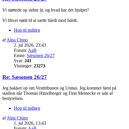
Vi støttede op sidste år, og hvad har det hjulpet?
Vi bliver nødt til at sætte hårdt mod hårdt.
Hop til indlæg
af
Alpa Chino
2. jul 2026, 23:43
Forum:
AaB
Emne:
Sæsonen 26/27
Svar:
241
Visninger:
23273
Re: Sæsonen 26/27
Jeg bakker op om Vesttribunen og Unitas. Jeg kommer først på
stadion når Thomas Hitzelberger og Finn Meinecke er ude af
bestyrelsen.
Hop til indlæg
af
Alpa Chino
1. jul 2026, 13:43
Forum:
AaB