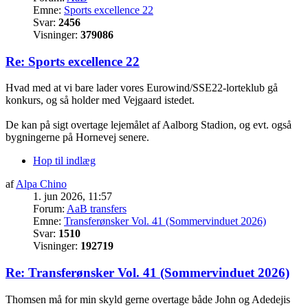
Emne:
Sports excellence 22
Svar:
2456
Visninger:
379086
Re: Sports excellence 22
Hvad med at vi bare lader vores Eurowind/SSE22-lorteklub gå
konkurs, og så holder med Vejgaard istedet.
De kan på sigt overtage lejemålet af Aalborg Stadion, og evt. også
bygningerne på Hornevej senere.
Hop til indlæg
af
Alpa Chino
1. jun 2026, 11:57
Forum:
AaB transfers
Emne:
Transferønsker Vol. 41 (Sommervinduet 2026)
Svar:
1510
Visninger:
192719
Re: Transferønsker Vol. 41 (Sommervinduet 2026)
Thomsen må for min skyld gerne overtage både John og Adedejis