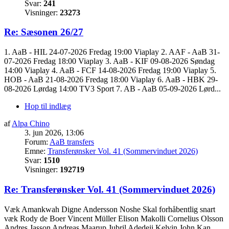
Svar:
241
Visninger:
23273
Re: Sæsonen 26/27
1. AaB - HIL 24-07-2026 Fredag 19:00 Viaplay 2. AAF - AaB 31-
07-2026 Fredag 18:00 Viaplay 3. AaB - KIF 09-08-2026 Søndag
14:00 Viaplay 4. AaB - FCF 14-08-2026 Fredag 19:00 Viaplay 5.
HOB - AaB 21-08-2026 Fredag 18:00 Viaplay 6. AaB - HBK 29-
08-2026 Lørdag 14:00 TV3 Sport 7. AB - AaB 05-09-2026 Lørd...
Hop til indlæg
af
Alpa Chino
3. jun 2026, 13:06
Forum:
AaB transfers
Emne:
Transferønsker Vol. 41 (Sommervinduet 2026)
Svar:
1510
Visninger:
192719
Re: Transferønsker Vol. 41 (Sommervinduet 2026)
Væk Amankwah Digne Andersson Noshe Skal forhåbentlig snart
væk Rody de Boer Vincent Müller Elison Makolli Cornelius Olsson
Andres Jasson Andreas Maarup Jubril Adedeji Kelvin John Kan