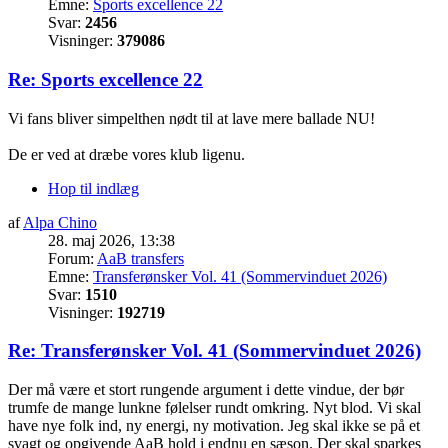
Emne:
Sports excellence 22
Svar:
2456
Visninger:
379086
Re: Sports excellence 22
Vi fans bliver simpelthen nødt til at lave mere ballade NU!
De er ved at dræbe vores klub ligenu.
Hop til indlæg
af
Alpa Chino
28. maj 2026, 13:38
Forum:
AaB transfers
Emne:
Transferønsker Vol. 41 (Sommervinduet 2026)
Svar:
1510
Visninger:
192719
Re: Transferønsker Vol. 41 (Sommervinduet 2026)
Der må være et stort rungende argument i dette vindue, der bør
trumfe de mange lunkne følelser rundt omkring. Nyt blod. Vi skal
have nye folk ind, ny energi, ny motivation. Jeg skal ikke se på et
svagt og opgivende AaB hold i endnu en sæson. Der skal sparkes