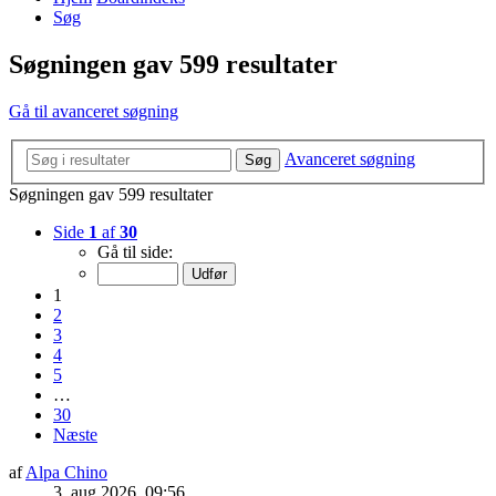
Søg
Søgningen gav 599 resultater
Gå til avanceret søgning
Avanceret søgning
Søg
Søgningen gav 599 resultater
Side
1
af
30
Gå til side:
1
2
3
4
5
…
30
Næste
af
Alpa Chino
3. aug 2026, 09:56