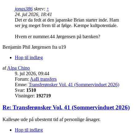
jonas386
skrev:
↑
24. jul 2026, 18:41
Det er da fedt at den japanske Brian starter inde. Ham
ser jeg meget frem til at følge. Kæmpe kultpotentiale.
Hvem er nummer.44 Jørgensen på bænken?
Benjamin Phil Jørgensen fra u19
Hop til indlæg
af
Alpa Chino
9. jul 2026, 09:44
Forum:
AaB transfers
Emne:
Transferønsker Vol. 41 (Sommervinduet 2026)
Svar:
1510
Visninger:
192719
Re: Transferønsker Vol. 41 (Sommervinduet 2026)
Kallesøe ude på ubestemt tid af personlige årsager.
Hop til indlæg