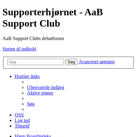
Supporterhjørnet - AaB
Support Club
AaB Support Clubs debatforum
Spring til indhold
Avanceret søgning
Søg
Hurtige links
Ubesvarede indlæg
Aktive emner
Søg
OSS
Log ind
Tilmeld
Hjem
Boardindeks