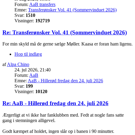
Forum:
AaB transfers
Emne:
Transferønsker Vol. 41 (Sommervinduet 2026)
Svar:
1510
Visninger:
192719
Re: Transferønsker Vol. 41 (Sommervinduet 2026)
For min skyld må de gerne sælge Møller. Kaasa er foran ham ligenu.
Hop til indlæg
af
Alpa Chino
24. jul 2026, 21:40
Forum:
AaB
Emne:
AaB - Hillerød fredag den 24. juli 2026
Svar:
199
Visninger:
10120
Re: AaB - Hillerød fredag den 24. juli 2026
Ærgerligt at vi ikke har fanklubben med. Fedt at nogle fans satte
gang i stemningen alligevel.
Godt kæmpet af holdet, ingen slår op i banen i 90 minutter.