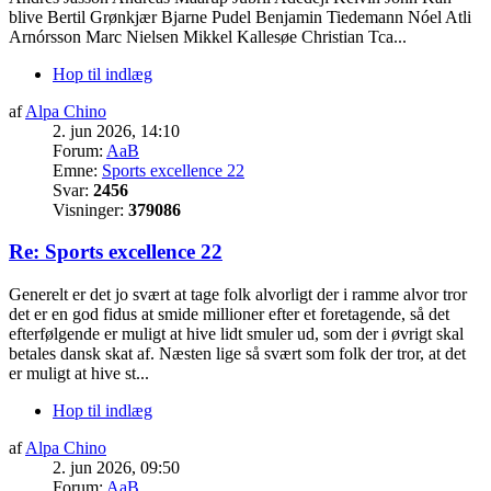
blive Bertil Grønkjær Bjarne Pudel Benjamin Tiedemann Nóel Atli
Arnórsson Marc Nielsen Mikkel Kallesøe Christian Tca...
Hop til indlæg
af
Alpa Chino
2. jun 2026, 14:10
Forum:
AaB
Emne:
Sports excellence 22
Svar:
2456
Visninger:
379086
Re: Sports excellence 22
Generelt er det jo svært at tage folk alvorligt der i ramme alvor tror
det er en god fidus at smide millioner efter et foretagende, så det
efterfølgende er muligt at hive lidt smuler ud, som der i øvrigt skal
betales dansk skat af. Næsten lige så svært som folk der tror, at det
er muligt at hive st...
Hop til indlæg
af
Alpa Chino
2. jun 2026, 09:50
Forum:
AaB