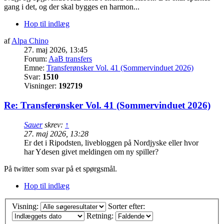
gang i det, og der skal bygges en harmon...
Hop til indlæg
af
Alpa Chino
27. maj 2026, 13:45
Forum:
AaB transfers
Emne:
Transferønsker Vol. 41 (Sommervinduet 2026)
Svar:
1510
Visninger:
192719
Re: Transferønsker Vol. 41 (Sommervinduet 2026)
Sauer
skrev:
↑
27. maj 2026, 13:28
Er det i Ripodsten, livebloggen på Nordjyske eller hvor
har Ydesen givet meldingen om ny spiller?
På twitter som svar på et spørgsmål.
Hop til indlæg
Visning:
Sorter efter:
Retning: