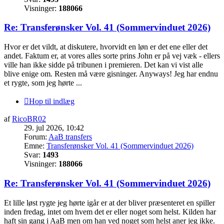
Visninger:
188066
Re: Transferønsker Vol. 41 (Sommervinduet 2026)
Hvor er det vildt, at diskutere, hvorvidt en løn er det ene eller det
andet. Faktum er, at vores alles sorte prins John er på vej væk - ellers
ville han ikke sidde på tribunen i premieren. Det kan vi vist alle
blive enige om. Resten må være gisninger. Anyways! Jeg har endnu
et rygte, som jeg hørte ...
Hop til indlæg
af
RicoBR02
29. jul 2026, 10:42
Forum:
AaB transfers
Emne:
Transferønsker Vol. 41 (Sommervinduet 2026)
Svar:
1493
Visninger:
188066
Re: Transferønsker Vol. 41 (Sommervinduet 2026)
Et lille løst rygte jeg hørte igår er at der bliver præsenteret en spiller
inden fredag, intet om hvem det er eller noget som helst. Kilden har
haft sin gang i AaB men om han ved noget som helst aner jeg ikke.