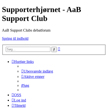
Supporterhjørnet - AaB
Support Club
AaB Support Clubs debatforum
Spring til indhold
Avanceret
Søg
søgning
Hurtige links
Ubesvarede indlæg
Aktive emner
Søg
OSS
Log ind
Tilmeld