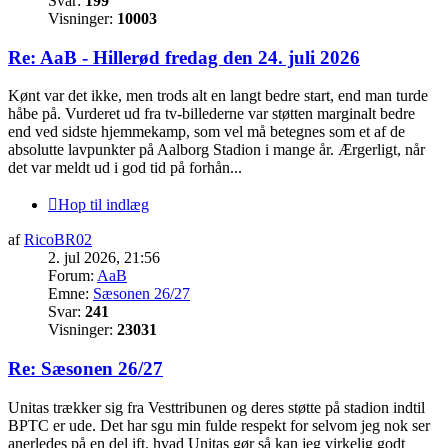
Svar:
199
Visninger:
10003
Re: AaB - Hillerød fredag den 24. juli 2026
Kønt var det ikke, men trods alt en langt bedre start, end man turde
håbe på. Vurderet ud fra tv-billederne var støtten marginalt bedre
end ved sidste hjemmekamp, som vel må betegnes som et af de
absolutte lavpunkter på Aalborg Stadion i mange år. Ærgerligt, når
det var meldt ud i god tid på forhån...
Hop til indlæg
af
RicoBR02
2. jul 2026, 21:56
Forum:
AaB
Emne:
Sæsonen 26/27
Svar:
241
Visninger:
23031
Re: Sæsonen 26/27
Unitas trækker sig fra Vesttribunen og deres støtte på stadion indtil
BPTC er ude. Det har sgu min fulde respekt for selvom jeg nok ser
anerledes på en del ift. hvad Unitas gør så kan jeg virkelig godt