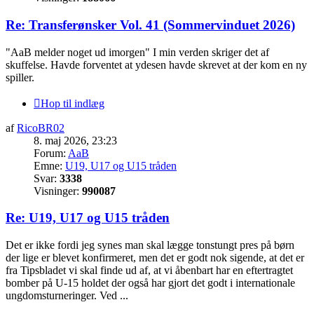
Re: Transferønsker Vol. 41 (Sommervinduet 2026)
"AaB melder noget ud imorgen" I min verden skriger det af
skuffelse. Havde forventet at ydesen havde skrevet at der kom en ny
spiller.
Hop til indlæg
af
RicoBR02
8. maj 2026, 23:23
Forum:
AaB
Emne:
U19, U17 og U15 tråden
Svar:
3338
Visninger:
990087
Re: U19, U17 og U15 tråden
Det er ikke fordi jeg synes man skal lægge tonstungt pres på børn
der lige er blevet konfirmeret, men det er godt nok sigende, at det er
fra Tipsbladet vi skal finde ud af, at vi åbenbart har en eftertragtet
bomber på U-15 holdet der også har gjort det godt i internationale
ungdomsturneringer. Ved ...