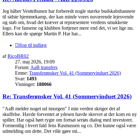
Jeg håber Vesttribunen har forberedt nogle stærke budskabsbannere
til sidste hjemmekamp, der kan minde vores nuværende lejesvende
og stab om, hvad det kræver at repræsentere verdens smukkeste
logo. For fansene og klubben fortjener mere end det, vi ser lige nu.
Ellers kan de spørge Martin P. Har har...
Hop til indlæg
af
RicoBR02
27. maj 2026, 19:09
Forum:
AaB transfers
Emne:
Transferønsker Vol. 41 (Sommervinduet 2026)
Svar:
1493
Visninger:
188066
Re: Transferønsker Vol. 41 (Sommervinduet 2026)
"AaB melder noget ud imorgen" I min verden skriger det af
skuffelse. Havde forventet at ydesen havde skrevet at der kom en ny
spiller. Har også hørt rygte om fortsat seriøs dialog med investorer.
Formentlig i hvert fald Jens Rasmussen og co. Det kunne også være
udmelding om dette. Det ville gøre mi...