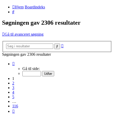
Hjem
Boardindeks
Søg
Søgningen gav 2306 resultater
Gå til avanceret søgning
Avanceret
Søg
søgning
Søgningen gav 2306 resultater
Side
1
Gå til side:
af
116
1
2
3
4
5
…
116
Næste