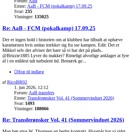
Forum:
AaB
Emne:
AaB - FCM (pokalkamp) 17.09.25
Svar:
235
Visninger:
135025
Re: AaB - FCM (pokalkamp) 17.09.25
Der er ingen hold i historien om at klubben har tilbudt at ophæve
karantænen hvis unitas trækker sig fra sse kampen. Edit: Det er
Mikkel selv der afviser det bare så vi har det på plads..
@Brizzie1885 Lyver du makker? Rimeligt alvorlige anklager at fyre
af i en mildest talt turbulent tid. Bemærk ge...
Hop til indlæg
af
RicoBR02
1. jun 2026, 12:12
Forum:
AaB transfers
Emne:
Transferønsker Vol. 41 (Sommervinduet 2026)
Svar:
1493
Visninger:
188066
Re: Transferønsker Vol. 41 (Sommervinduet 2026)
Man bør give W. Thomsen en bedre kontrakt. Hvornår har vi sidst