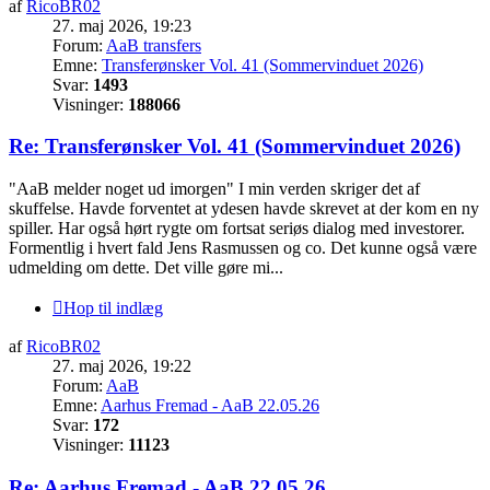
af
RicoBR02
27. maj 2026, 19:23
Forum:
AaB transfers
Emne:
Transferønsker Vol. 41 (Sommervinduet 2026)
Svar:
1493
Visninger:
188066
Re: Transferønsker Vol. 41 (Sommervinduet 2026)
"AaB melder noget ud imorgen" I min verden skriger det af
skuffelse. Havde forventet at ydesen havde skrevet at der kom en ny
spiller. Har også hørt rygte om fortsat seriøs dialog med investorer.
Formentlig i hvert fald Jens Rasmussen og co. Det kunne også være
udmelding om dette. Det ville gøre mi...
Hop til indlæg
af
RicoBR02
27. maj 2026, 19:22
Forum:
AaB
Emne:
Aarhus Fremad - AaB 22.05.26
Svar:
172
Visninger:
11123
Re: Aarhus Fremad - AaB 22.05.26