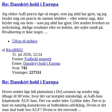
Re: Dansk(e) hold i Europa
Jeg elsker AaB præcis lige så meget, som jeg altid har gjort, og jeg
bryder mig om præcis de samme klubber – eller rettere sagt, ikke
bryder mig om dem – som jeg altid har gjort. Det ændrer hverken en
nedrykning, dårlige resultater eller en ledelse, der sejler rundt på.
Rivalisering er ikke noget, ...
Hop til indlæg
af
RicoBR02
31. jul 2026, 22:24
Forum:
Fodbold generelt
Emne:
Dansk(e) hold i Europa
Svar:
742
Visninger:
227531
Re: Dansk(e) hold i Europa
Hvem smider lige lidt plutonium i DeLoreanen og sender mig
tilbage til 90’erne, hvor det var komplet utænkeligt, at AaB-fans
lykønskede ÅGF-fans. Det var andre tider. Gyldne tider. Det er jo
bare en naturlig konsekvens af fodboldens udvikling. Hvem er det
man skal hade hos AGF? Hvem er det omvendt ...