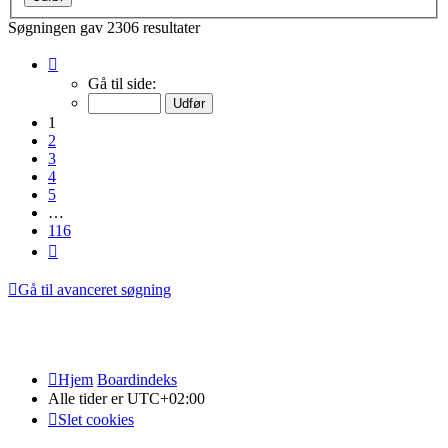
Søgningen gav 2306 resultater
Side
1
Gå til side:
af
116
1
2
3
4
5
…
116
Næste
Gå til avanceret søgning
Hjem
Boardindeks
Alle tider er
UTC+02:00
Slet cookies