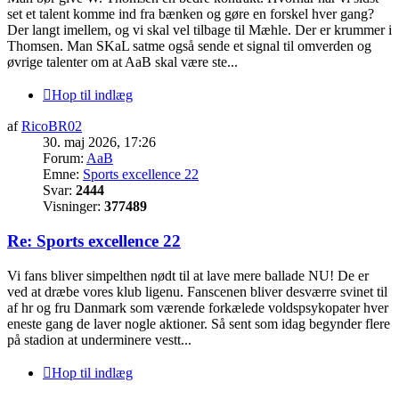
set et talent komme ind fra bænken og gøre en forskel hver gang?
Der langt imellem, og vi skal vel tilbage til Mæhle. Der er krummer i
Thomsen. Man SKaL satme også sende et signal til omverden og
øvrige talenter om at AaB skal være ste...
Hop til indlæg
af
RicoBR02
30. maj 2026, 17:26
Forum:
AaB
Emne:
Sports excellence 22
Svar:
2444
Visninger:
377489
Re: Sports excellence 22
Vi fans bliver simpelthen nødt til at lave mere ballade NU! De er
ved at dræbe vores klub ligenu. Fanscenen bliver desværre svinet til
af hr og fru Danmark som værende forkælede voldspsykopater hver
eneste gang de laver nogle aktioner. Så sent som idag begynder flere
på stadion at underminere vestt...
Hop til indlæg