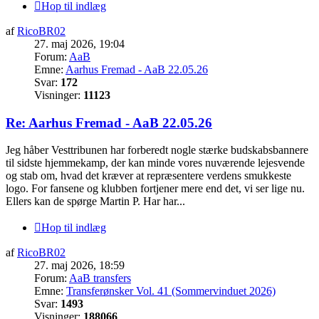
Hop til indlæg
af
RicoBR02
27. maj 2026, 19:04
Forum:
AaB
Emne:
Aarhus Fremad - AaB 22.05.26
Svar:
172
Visninger:
11123
Re: Aarhus Fremad - AaB 22.05.26
Jeg håber Vesttribunen har forberedt nogle stærke budskabsbannere
til sidste hjemmekamp, der kan minde vores nuværende lejesvende
og stab om, hvad det kræver at repræsentere verdens smukkeste
logo. For fansene og klubben fortjener mere end det, vi ser lige nu.
Ellers kan de spørge Martin P. Har har...
Hop til indlæg
af
RicoBR02
27. maj 2026, 18:59
Forum:
AaB transfers
Emne:
Transferønsker Vol. 41 (Sommervinduet 2026)
Svar:
1493
Visninger:
188066