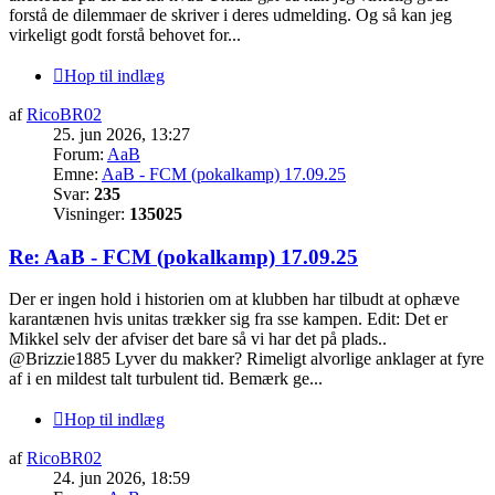
forstå de dilemmaer de skriver i deres udmelding. Og så kan jeg
virkeligt godt forstå behovet for...
Hop til indlæg
af
RicoBR02
25. jun 2026, 13:27
Forum:
AaB
Emne:
AaB - FCM (pokalkamp) 17.09.25
Svar:
235
Visninger:
135025
Re: AaB - FCM (pokalkamp) 17.09.25
Der er ingen hold i historien om at klubben har tilbudt at ophæve
karantænen hvis unitas trækker sig fra sse kampen. Edit: Det er
Mikkel selv der afviser det bare så vi har det på plads..
@Brizzie1885 Lyver du makker? Rimeligt alvorlige anklager at fyre
af i en mildest talt turbulent tid. Bemærk ge...
Hop til indlæg
af
RicoBR02
24. jun 2026, 18:59