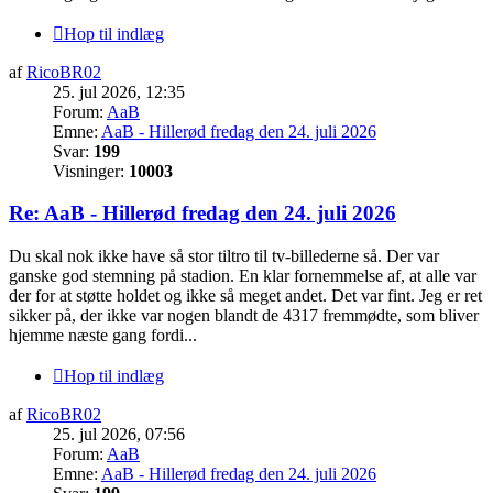
Hop til indlæg
af
RicoBR02
25. jul 2026, 12:35
Forum:
AaB
Emne:
AaB - Hillerød fredag den 24. juli 2026
Svar:
199
Visninger:
10003
Re: AaB - Hillerød fredag den 24. juli 2026
Du skal nok ikke have så stor tiltro til tv-billederne så. Der var
ganske god stemning på stadion. En klar fornemmelse af, at alle var
der for at støtte holdet og ikke så meget andet. Det var fint. Jeg er ret
sikker på, der ikke var nogen blandt de 4317 fremmødte, som bliver
hjemme næste gang fordi...
Hop til indlæg
af
RicoBR02
25. jul 2026, 07:56
Forum:
AaB
Emne:
AaB - Hillerød fredag den 24. juli 2026