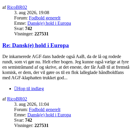
af
RicoBR02
3. aug 2026, 19:08
Forum:
Fodbold generelt
Emne:
Dansk(e) hold i Europa
Svar:
742
Visninger:
227531
Re: Dansk(e) hold i Europa
De inkarnerede AGF-fans hadede også AaB, da de lå og rodede
rundt, som vi gør nu. Helt efter bogen. Jeg kunne også vælge at fyre
en semistråmand af og skrive, at det eneste, der får AaB til at fremstå
komisk, er dem, der vil gøre os til en flok lalleglade håndboldfans
med AGF-klaphatten trukket god...
Hop til indlæg
af
RicoBR02
3. aug 2026, 11:04
Forum:
Fodbold generelt
Emne:
Dansk(e) hold i Europa
Svar:
742
Visninger:
227531