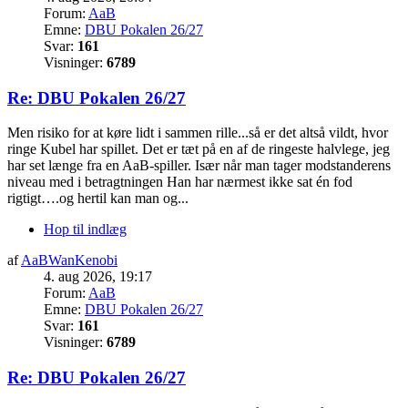
Forum:
AaB
Emne:
DBU Pokalen 26/27
Svar:
161
Visninger:
6789
Re: DBU Pokalen 26/27
Men risiko for at køre lidt i sammen rille...så er det altså vildt, hvor
ringe Kubel har spillet. Det er tæt på en af de ringeste halvlege, jeg
har set længe fra en AaB-spiller. Især når man tager modstanderens
niveau med i betragtningen Han har nærmest ikke sat én fod
rigtigt….og hertil kan man og...
Hop til indlæg
af
AaBWanKenobi
4. aug 2026, 19:17
Forum:
AaB
Emne:
DBU Pokalen 26/27
Svar:
161
Visninger:
6789
Re: DBU Pokalen 26/27