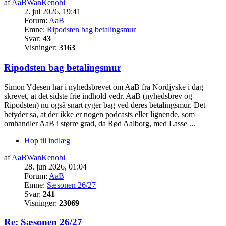
af
AaBWanKenobi
2. jul 2026, 19:41
Forum:
AaB
Emne:
Ripodsten bag betalingsmur
Svar:
43
Visninger:
3163
Ripodsten bag betalingsmur
Simon Ydesen har i nyhedsbrevet om AaB fra Nordjyske i dag
skrevet, at det sidste frie indhold vedr. AaB (nyhedsbrev og
Ripodsten) nu også snart ryger bag ved deres betalingsmur. Det
betyder så, at der ikke er nogen podcasts eller lignende, som
omhandler AaB i større grad, da Rød Aalborg, med Lasse ...
Hop til indlæg
af
AaBWanKenobi
28. jun 2026, 01:04
Forum:
AaB
Emne:
Sæsonen 26/27
Svar:
241
Visninger:
23069
Re: Sæsonen 26/27