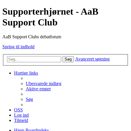
Supporterhjørnet - AaB
Support Club
AaB Support Clubs debatforum
Spring til indhold
Avanceret søgning
Søg
Hurtige links
Ubesvarede indlæg
Aktive emner
Søg
OSS
Log ind
Tilmeld
Hjem
Boardindeks