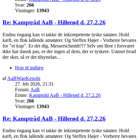
Svar:
266
Visninger:
13943
Re: Kamptråd AaB - Hillerød d. 27.2.26
Endnu engang kan vi takke de inkompetente tyske sataner. Hold
kæft, en flok lallende amatører. Og Steffen Højer - Vorherre bevares
for "et kup". Er det dig, Messerschmidt?!? Selv om flere i forsvaret
ikke har dansk pas, er der ingen af dem, der er tyskere. Uanset hvad
der sker, så er det tilsynelan...
Hop til indlæg
af
AaBWanKenobi
27. feb 2026, 21:31
Forum:
AaB
Emne:
Kamptråd AaB - Hillerød d. 27.2.26
Svar:
266
Visninger:
13943
Re: Kamptråd AaB - Hillerød d. 27.2.26
Endnu engang kan vi takke de inkompetente tyske sataner. Hold
kæft, en flok lallende amatører. Og Steffen Højer - Vorherre bevares