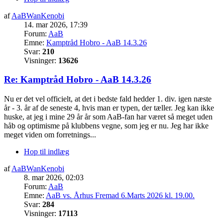
af
AaBWanKenobi
14. mar 2026, 17:39
Forum:
AaB
Emne:
Kamptråd Hobro - AaB 14.3.26
Svar:
210
Visninger:
13626
Re: Kamptråd Hobro - AaB 14.3.26
Nu er det vel officielt, at det i bedste fald hedder 1. div. igen næste
år - 3. år af de seneste 4, hvis man er typen, der tæller. Jeg kan ikke
huske, at jeg i mine 29 år år som AaB-fan har været så meget uden
håb og optimisme på klubbens vegne, som jeg er nu. Jeg har ikke
meget viden om forretnings...
Hop til indlæg
af
AaBWanKenobi
8. mar 2026, 02:03
Forum:
AaB
Emne:
AaB vs. Århus Fremad 6.Marts 2026 kl. 19.00.
Svar:
284
Visninger:
17113