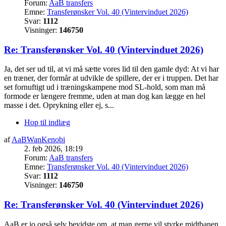
Forum:
AaB transfers
Emne:
Transferønsker Vol. 40 (Vintervinduet 2026)
Svar:
1112
Visninger:
146750
Re: Transferønsker Vol. 40 (Vintervinduet 2026)
Ja, det ser ud til, at vi må sætte vores lid til den gamle dyd: At vi har
en træner, der formår at udvikle de spillere, der er i truppen. Det har
set fornuftigt ud i træningskampene mod SL-hold, som man må
formode er længere fremme, uden at man dog kan lægge en hel
masse i det. Oprykning eller ej, s...
Hop til indlæg
af
AaBWanKenobi
2. feb 2026, 18:19
Forum:
AaB transfers
Emne:
Transferønsker Vol. 40 (Vintervinduet 2026)
Svar:
1112
Visninger:
146750
Re: Transferønsker Vol. 40 (Vintervinduet 2026)
AaB er jo også selv bevidste om, at man gerne vil styrke midtbanen,