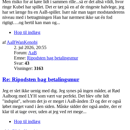
Men risiko for at køre lidt i sammen rille...så er det altså vildt, hvor
ringe Kubel har spillet. Det er tæt på en af de ringeste halvlege, jeg
har set længe fra en AaB-spiller. Især når man tager modstanderens
niveau med i betragtningen Han har nærmest ikke sat én fod
rigtigt….og hertil kan man og...
Hop til indlæg
af
AaBWanKenobi
2. jul 2026, 20:55
Forum:
AaB
Emne:
Ripodsten bag betalingsmur
Svar:
43
Visninger:
3163
Re: Ripodsten bag betalingsmur
Jeg er slet ikke uenig med dig. Jeg synes på ingen måder, at Rød
Aalborg med LYH som vært var perfekt. Det blev ofte lidt
"indspist", selvom det jo er meget i AaB-ånden :D og der er også
løbet meget vand i åen siden. Måske sidder der også andre, der er
klar til at tage over, uden at jeg ved ret mege...
Hop til indlæg