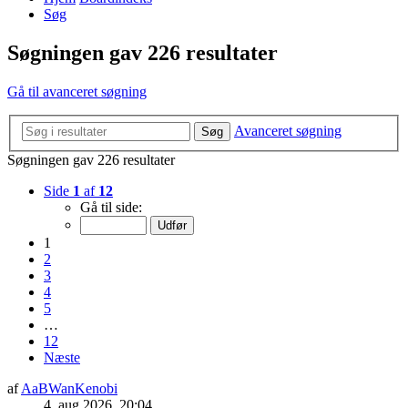
Søg
Søgningen gav 226 resultater
Gå til avanceret søgning
Avanceret søgning
Søg
Søgningen gav 226 resultater
Side
1
af
12
Gå til side:
1
2
3
4
5
…
12
Næste
af
AaBWanKenobi
4. aug 2026, 20:04