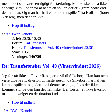
men at det skal være en rigtigt forstærkning. Man ønsker altså ikke
at bruge x millioner for at hente en spiller, der er 2 gram bedre end
det man har. Og man har haft en “drømmespiller” fra Holland (hører
Ydesen), men det har ikke ...
Hop til indlæg
af
AaBWanKenobi
2. feb 2026, 10:30
Forum:
AaB transfers
Emne:
Transferønsker Vol. 40 (Vintervinduet 2026)
Svar:
1112
Visninger:
146750
Re: Transferønsker Vol. 40 (Vintervinduet 2026)
Jeg forstår ikke at Oliver Ross gerne vil til Silkeborg. Han kan nemt
være tilbage i 1. division til næste sæson, da Silkeborg har haft en
kæmpe spillemæssig deroute i denne sæson, og hvis der ikke
kommer styr på den kan det nemt ske. Der forstår jeg ikke hvorfor
man ikke vælger en destination i ud...
Hop til indlæg
af
AaBWanKenobi