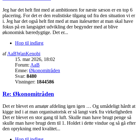
Jeg har det helt fint med at ambitionen for næste sæson er en top 6
placering. For det er den realistiske tilgang ud fra den situation vi er
i. Jeg har det også helt fint med at man italesætter at man skal have
fokus på en langsigtet udvikling der begynder med at blive
økonomisk bæredygtige. Det er...
Hop til indlæg
af
AaBWanKenobi
15. mar 2026, 18:02
Forum:
AaB
Emne:
Økonomitråden
Svar:
8480
Visninger:
1844586
Re: Økonomitråden
Det er blevet en amatør afdeling igen igen … Og umådeligt hårdt at
kigge ind i at man organisatorisk er så langt væk fra virkeligheden
Det er blevet en stor gang til luft. Skulle man have brugt penge så
skulle man have brugt dem til 1. Holdet i dette vindue og så gå efter
den oprykning med kvalitet...
Hop til indlæg