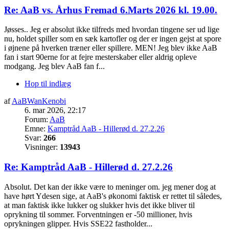
Re: AaB vs. Århus Fremad 6.Marts 2026 kl. 19.00.
Jøsses.. Jeg er absolut ikke tilfreds med hvordan tingene ser ud lige
nu, holdet spiller som en sæk kartofler og der er ingen gejst at spore
i øjnene på hverken træner eller spillere. MEN! Jeg blev ikke AaB
fan i start 90erne for at fejre mesterskaber eller aldrig opleve
modgang. Jeg blev AaB fan f...
Hop til indlæg
af
AaBWanKenobi
6. mar 2026, 22:17
Forum:
AaB
Emne:
Kamptråd AaB - Hillerød d. 27.2.26
Svar:
266
Visninger:
13943
Re: Kamptråd AaB - Hillerød d. 27.2.26
Absolut. Det kan der ikke være to meninger om. jeg mener dog at
have hørt Ydesen sige, at AaB's økonomi faktisk er rettet til således,
at man faktisk ikke lukker og slukker hvis det ikke bliver til
oprykning til sommer. Forventningen er -50 millioner, hvis
oprykningen glipper. Hvis SSE22 fastholder...