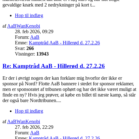
gevaldige knæk med 2 nedrykninger på kort t...
Hop til indlæg
af
AaBWanKenobi
28. feb 2026, 09:29
Forum:
AaB
Emne:
Kamptråd AaB - Hillerød d. 27.2.26
Svar:
266
Visninger:
13943
Re: Kamptråd AaB - Hillerød d. 27.2.26
Er der i øvrigt nogen der kan forklare mig hvorfor der ikke er
sponsor på Nord? Flotte AaB bannere i stedet for sponsor reklamer,
men er sponsoratet af tribunen ophørt og har det ikke været muligt at
finde en ny? Hvis jeg prøver, at købe en billet til næste kamp, så står
der også bare Nordtribunen....
Hop til indlæg
af
AaBWanKenobi
27. feb 2026, 22:29
Forum:
AaB
Emne:
Kamptråd AaB - Hillerød d. 27.2.26