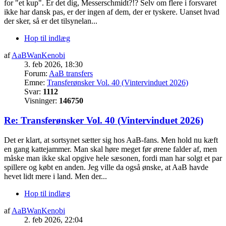
for "et kup". Er det dig, Messerschmidt?!? Selv om flere i forsvaret
ikke har dansk pas, er der ingen af dem, der er tyskere. Uanset hvad
der sker, så er det tilsynelan...
Hop til indlæg
af
AaBWanKenobi
3. feb 2026, 18:30
Forum:
AaB transfers
Emne:
Transferønsker Vol. 40 (Vintervinduet 2026)
Svar:
1112
Visninger:
146750
Re: Transferønsker Vol. 40 (Vintervinduet 2026)
Det er klart, at sortsynet sætter sig hos AaB-fans. Men hold nu kæft
en gang kattejammer. Man skal høre meget før ørene falder af, men
måske man ikke skal opgive hele sæsonen, fordi man har solgt et par
spillere og købt en anden. Jeg ville da også ønske, at AaB havde
hevet lidt mere i land. Men der...
Hop til indlæg
af
AaBWanKenobi
2. feb 2026, 22:04