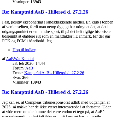
Visninger:
13943
Re: Kamptråd AaB - Hillerød d. 27.2.26
Fast, positiv eksponering i landsdækkende medier. En klub i toppen
af verdenseliten, fordi man netop dygtigt har udnyttet det, at det i
udgangspunktet er en mindre sport, til på det helt rigtige historiske
tidspunkt at etablere sig som en magtfaktor i Danmark, før der går
FCK og FCM i håndbold. Jeg...
Hop til indlæg
af
AaBWanKenobi
28. feb 2026, 14:44
Forum:
AaB
Emne:
Kamptråd AaB - Hillerød d. 27.2.26
Svar:
266
Visninger:
13943
Re: Kamptråd AaB - Hillerød d. 27.2.26
Jeg kan se, at Compleas tribunesponsorat udløb med udgangen af
2025, så måske har de ikke været interesserede i at fortsætte. Uden
at vide mere om det kunne det være endnu et tegn på, at AaB’s
markedsværdi mildest talt ikke er i høj kurs og har lidt nogle