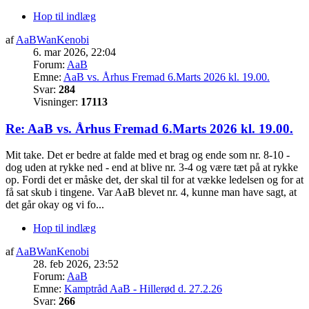
Hop til indlæg
af
AaBWanKenobi
6. mar 2026, 22:04
Forum:
AaB
Emne:
AaB vs. Århus Fremad 6.Marts 2026 kl. 19.00.
Svar:
284
Visninger:
17113
Re: AaB vs. Århus Fremad 6.Marts 2026 kl. 19.00.
Mit take. Det er bedre at falde med et brag og ende som nr. 8-10 -
dog uden at rykke ned - end at blive nr. 3-4 og være tæt på at rykke
op. Fordi det er måske det, der skal til for at vække ledelsen og for at
få sat skub i tingene. Var AaB blevet nr. 4, kunne man have sagt, at
det går okay og vi fo...
Hop til indlæg
af
AaBWanKenobi
28. feb 2026, 23:52
Forum:
AaB
Emne:
Kamptråd AaB - Hillerød d. 27.2.26
Svar:
266