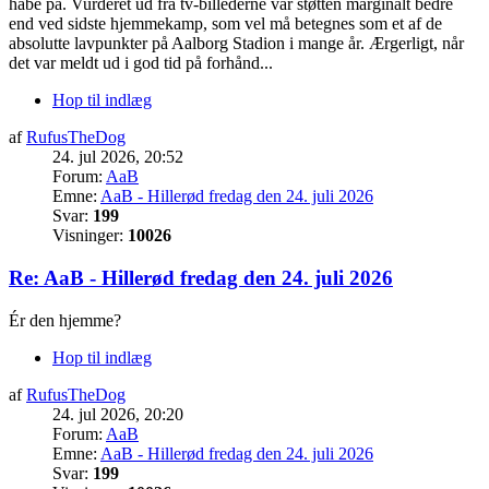
håbe på. Vurderet ud fra tv-billederne var støtten marginalt bedre
end ved sidste hjemmekamp, som vel må betegnes som et af de
absolutte lavpunkter på Aalborg Stadion i mange år. Ærgerligt, når
det var meldt ud i god tid på forhånd...
Hop til indlæg
af
RufusTheDog
24. jul 2026, 20:52
Forum:
AaB
Emne:
AaB - Hillerød fredag den 24. juli 2026
Svar:
199
Visninger:
10026
Re: AaB - Hillerød fredag den 24. juli 2026
Ér den hjemme?
Hop til indlæg
af
RufusTheDog
24. jul 2026, 20:20
Forum:
AaB
Emne:
AaB - Hillerød fredag den 24. juli 2026
Svar:
199