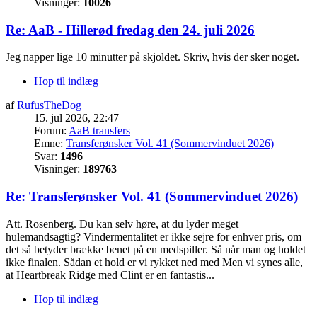
Visninger:
10026
Re: AaB - Hillerød fredag den 24. juli 2026
Jeg napper lige 10 minutter på skjoldet. Skriv, hvis der sker noget.
Hop til indlæg
af
RufusTheDog
15. jul 2026, 22:47
Forum:
AaB transfers
Emne:
Transferønsker Vol. 41 (Sommervinduet 2026)
Svar:
1496
Visninger:
189763
Re: Transferønsker Vol. 41 (Sommervinduet 2026)
Att. Rosenberg. Du kan selv høre, at du lyder meget
hulemandsagtig? Vindermentalitet er ikke sejre for enhver pris, om
det så betyder brække benet på en medspiller. Så når man og holdet
ikke finalen. Sådan et hold er vi rykket ned med Men vi synes alle,
at Heartbreak Ridge med Clint er en fantastis...
Hop til indlæg