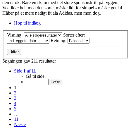
den er ok. Bare en skam med det store sponsorskrift på ryggen.
Ved ikke helt med den sorte, måske lidt for simpel - måske genial.
Håber på et mere nådigt fit ala Adidas, men mon dog.
Hop til indlæg
Visning:
Sorter efter:
Retning:
Søgningen gav 211 resultater
Side
1
af
11
Gå til side:
1
2
3
4
5
…
11
Næste