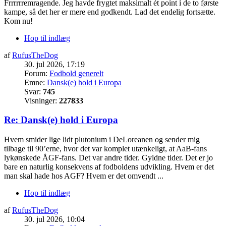
Frrrrrremragende. Jeg havde frygtet maksimalt ét point i de to første
kampe, så det her er mere end godkendt. Lad det endelig fortsætte.
Kom nu!
Hop til indlæg
af
RufusTheDog
30. jul 2026, 17:19
Forum:
Fodbold generelt
Emne:
Dansk(e) hold i Europa
Svar:
745
Visninger:
227833
Re: Dansk(e) hold i Europa
Hvem smider lige lidt plutonium i DeLoreanen og sender mig
tilbage til 90’erne, hvor det var komplet utænkeligt, at AaB-fans
lykønskede ÅGF-fans. Det var andre tider. Gyldne tider. Det er jo
bare en naturlig konsekvens af fodboldens udvikling. Hvem er det
man skal hade hos AGF? Hvem er det omvendt ...
Hop til indlæg
af
RufusTheDog
30. jul 2026, 10:04