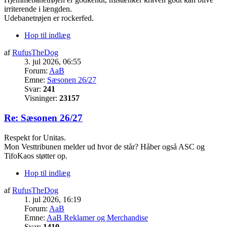
irriterende i længden.
Udebanetrøjen er rockerfed.
Hop til indlæg
af
RufusTheDog
3. jul 2026, 06:55
Forum:
AaB
Emne:
Sæsonen 26/27
Svar:
241
Visninger:
23157
Re: Sæsonen 26/27
Respekt for Unitas.
Mon Vesttribunen melder ud hvor de står? Håber også ASC og
TifoKaos støtter op.
Hop til indlæg
af
RufusTheDog
1. jul 2026, 16:19
Forum:
AaB
Emne:
AaB Reklamer og Merchandise
Svar:
1410