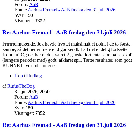
Forum:
AaB
Emne:
Aarhus Fremad - AaB fredag den 31.juli 2026
Svar:
150
Visninger:
7352
Re: Aarhus Fremad - AaB fredag den 31.juli 2026
Frrrrrremragende. Jeg havde frygtet maksimalt ét point i de to første
kampe, så det her er mere end godkendt. Lad det endelig fortsætte.
Kom nu! Og det har endda været 2 ganske fortjente sejre på basis af
(længere perioder med) godt, afklaret spil. Tætte resultater, som godt
KUNNE have endt anderle...
Hop til indlæg
af
RufusTheDog
31. jul 2026, 20:42
Forum:
AaB
Emne:
Aarhus Fremad - AaB fredag den 31.juli 2026
Svar:
150
Visninger:
7352
Re: Aarhus Fremad - AaB fredag den 31.juli 2026