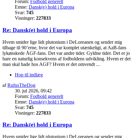
Forum:
Fodbold generelt
Emne:
Dansk(e) hold i Europa
Svar:
745
Visninger:
227833
Re: Dansk(e) hold i Europa
Hvem smider lige lidt plutonium i DeLoreanen og sender mig
tilbage til 90’erne, hvor det var komplet utænkeligt, at AaB-fans
lykønskede ÅGF-fans. Det var andre tider. Gyldne tider. Det er jo
bare en naturlig konsekvens af fodboldens udvikling. Hvem er det
man skal hade hos AGF? Hvem er det omvendt ...
Hop til indlæg
af
RufusTheDog
30. jul 2026, 09:42
Forum:
Fodbold generelt
Emne:
Dansk(e) hold i Europa
Svar:
745
Visninger:
227833
Re: Dansk(e) hold i Europa
Hvem smider lige lidt plutonium i DeLoreanen og sender mig