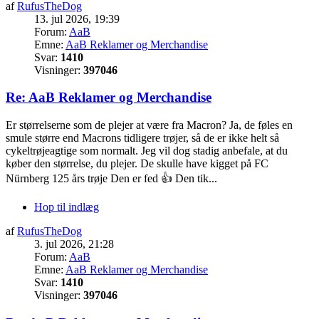
af
RufusTheDog
13. jul 2026, 19:39
Forum:
AaB
Emne:
AaB Reklamer og Merchandise
Svar:
1410
Visninger:
397046
Re: AaB Reklamer og Merchandise
Er størrelserne som de plejer at være fra Macron? Ja, de føles en
smule større end Macrons tidligere trøjer, så de er ikke helt så
cykeltrøjeagtige som normalt. Jeg vil dog stadig anbefale, at du
køber den størrelse, du plejer. De skulle have kigget på FC
Nürnberg 125 års trøje Den er fed 👍 Den tik...
Hop til indlæg
af
RufusTheDog
3. jul 2026, 21:28
Forum:
AaB
Emne:
AaB Reklamer og Merchandise
Svar:
1410
Visninger:
397046