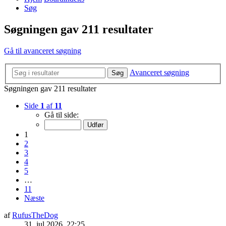
Søg
Søgningen gav 211 resultater
Gå til avanceret søgning
Avanceret søgning
Søg
Søgningen gav 211 resultater
Side
1
af
11
Gå til side:
1
2
3
4
5
…
11
Næste
af
RufusTheDog
31. jul 2026, 22:25