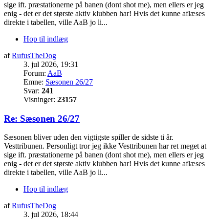
sige ift. præstationerne på banen (dont shot me), men ellers er jeg
enig - det er det største aktiv klubben har! Hvis det kunne aflæses
direkte i tabellen, ville AaB jo li...
Hop til indlæg
af
RufusTheDog
3. jul 2026, 19:31
Forum:
AaB
Emne:
Sæsonen 26/27
Svar:
241
Visninger:
23157
Re: Sæsonen 26/27
Sæsonen bliver uden den vigtigste spiller de sidste ti år.
Vesttribunen. Personligt tror jeg ikke Vesttribunen har ret meget at
sige ift. præstationerne på banen (dont shot me), men ellers er jeg
enig - det er det største aktiv klubben har! Hvis det kunne aflæses
direkte i tabellen, ville AaB jo li...
Hop til indlæg
af
RufusTheDog
3. jul 2026, 18:44