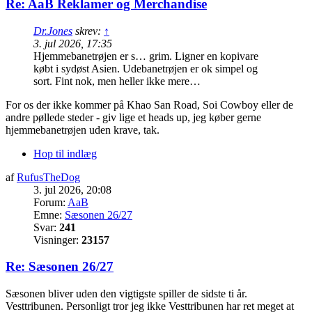
Re: AaB Reklamer og Merchandise
Dr.Jones
skrev:
↑
3. jul 2026, 17:35
Hjemmebanetrøjen er s… grim. Ligner en kopivare
købt i sydøst Asien. Udebanetrøjen er ok simpel og
sort. Fint nok, men heller ikke mere…
For os der ikke kommer på Khao San Road, Soi Cowboy eller de
andre pøllede steder - giv lige et heads up, jeg køber gerne
hjemmebanetrøjen uden krave, tak.
Hop til indlæg
af
RufusTheDog
3. jul 2026, 20:08
Forum:
AaB
Emne:
Sæsonen 26/27
Svar:
241
Visninger:
23157
Re: Sæsonen 26/27
Sæsonen bliver uden den vigtigste spiller de sidste ti år.
Vesttribunen. Personligt tror jeg ikke Vesttribunen har ret meget at