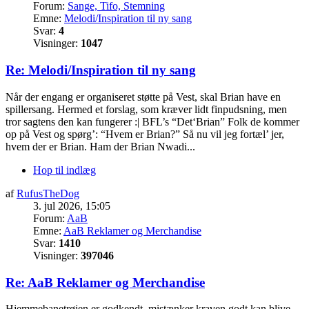
Forum:
Sange, Tifo, Stemning
Emne:
Melodi/Inspiration til ny sang
Svar:
4
Visninger:
1047
Re: Melodi/Inspiration til ny sang
Når der engang er organiseret støtte på Vest, skal Brian have en
spillersang. Hermed et forslag, som kræver lidt finpudsning, men
tror sagtens den kan fungerer :| BFL’s “Det‘Brian” Folk de kommer
op på Vest og spørg’: “Hvem er Brian?” Så nu vil jeg fortæl’ jer,
hvem der er Brian. Ham der Brian Nwadi...
Hop til indlæg
af
RufusTheDog
3. jul 2026, 15:05
Forum:
AaB
Emne:
AaB Reklamer og Merchandise
Svar:
1410
Visninger:
397046
Re: AaB Reklamer og Merchandise
Hjemmebanetrøjen er godkendt, mistænker kraven godt kan blive