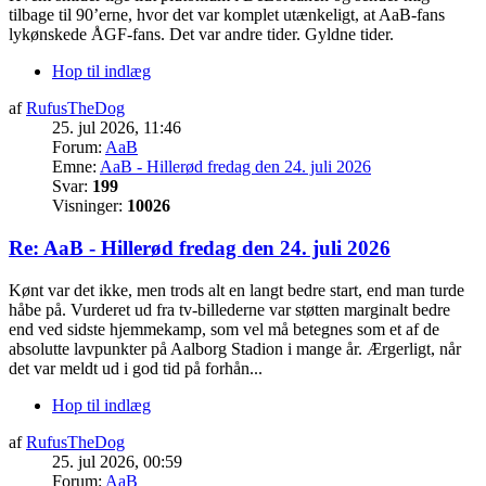
tilbage til 90’erne, hvor det var komplet utænkeligt, at AaB-fans
lykønskede ÅGF-fans. Det var andre tider. Gyldne tider.
Hop til indlæg
af
RufusTheDog
25. jul 2026, 11:46
Forum:
AaB
Emne:
AaB - Hillerød fredag den 24. juli 2026
Svar:
199
Visninger:
10026
Re: AaB - Hillerød fredag den 24. juli 2026
Kønt var det ikke, men trods alt en langt bedre start, end man turde
håbe på. Vurderet ud fra tv-billederne var støtten marginalt bedre
end ved sidste hjemmekamp, som vel må betegnes som et af de
absolutte lavpunkter på Aalborg Stadion i mange år. Ærgerligt, når
det var meldt ud i god tid på forhån...
Hop til indlæg
af
RufusTheDog
25. jul 2026, 00:59
Forum:
AaB