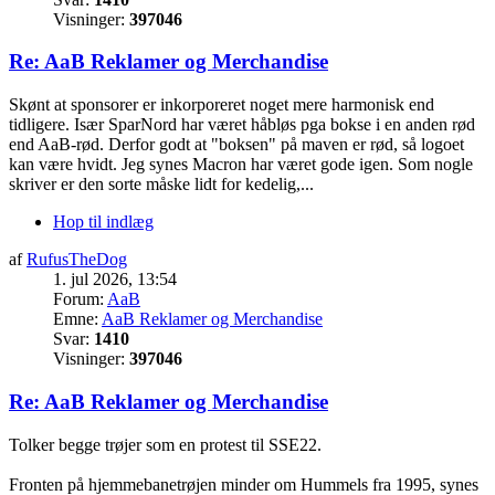
Visninger:
397046
Re: AaB Reklamer og Merchandise
Skønt at sponsorer er inkorporeret noget mere harmonisk end
tidligere. Især SparNord har været håbløs pga bokse i en anden rød
end AaB-rød. Derfor godt at "boksen" på maven er rød, så logoet
kan være hvidt. Jeg synes Macron har været gode igen. Som nogle
skriver er den sorte måske lidt for kedelig,...
Hop til indlæg
af
RufusTheDog
1. jul 2026, 13:54
Forum:
AaB
Emne:
AaB Reklamer og Merchandise
Svar:
1410
Visninger:
397046
Re: AaB Reklamer og Merchandise
Tolker begge trøjer som en protest til SSE22.
Fronten på hjemmebanetrøjen minder om Hummels fra 1995, synes