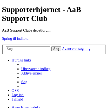
Supporterhjørnet - AaB
Support Club
AaB Support Clubs debatforum
Spring til indhold
Avanceret søgning
Søg
Hurtige links
Ubesvarede indlæg
Aktive emner
Søg
OSS
Log ind
Tilmeld
Hjem
Boardindeks