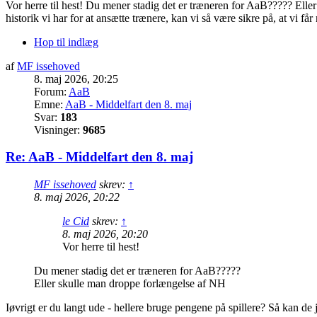
Vor herre til hest! Du mener stadig det er træneren for AaB????? Elle
historik vi har for at ansætte trænere, kan vi så være sikre på, at vi får
Hop til indlæg
af
MF issehoved
8. maj 2026, 20:25
Forum:
AaB
Emne:
AaB - Middelfart den 8. maj
Svar:
183
Visninger:
9685
Re: AaB - Middelfart den 8. maj
MF issehoved
skrev:
↑
8. maj 2026, 20:22
le Cid
skrev:
↑
8. maj 2026, 20:20
Vor herre til hest!
Du mener stadig det er træneren for AaB?????
Eller skulle man droppe forlængelse af NH
Iøvrigt er du langt ude - hellere bruge pengene på spillere? Så kan d