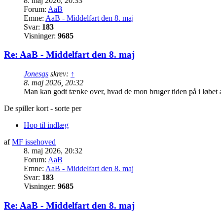
8. maj 2026, 20:33
Forum:
AaB
Emne:
AaB - Middelfart den 8. maj
Svar:
183
Visninger:
9685
Re: AaB - Middelfart den 8. maj
Jonesgs
skrev:
↑
8. maj 2026, 20:32
Man kan godt tænke over, hvad de mon bruger tiden på i løbet
De spiller kort - sorte per
Hop til indlæg
af
MF issehoved
8. maj 2026, 20:32
Forum:
AaB
Emne:
AaB - Middelfart den 8. maj
Svar:
183
Visninger:
9685
Re: AaB - Middelfart den 8. maj