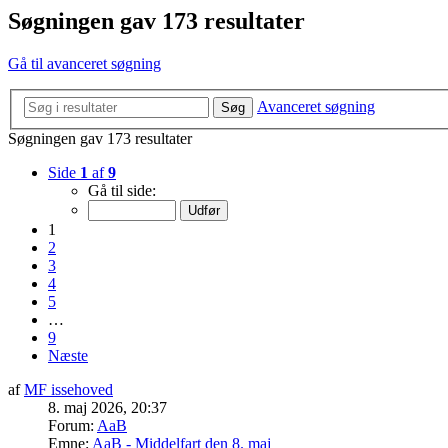
Søgningen gav 173 resultater
Gå til avanceret søgning
Avanceret søgning
Søg
Søgningen gav 173 resultater
Side
1
af
9
Gå til side:
1
2
3
4
5
…
9
Næste
af
MF issehoved
8. maj 2026, 20:37
Forum:
AaB
Emne:
AaB - Middelfart den 8. maj