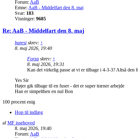
Forum:
AaB
Emne:
AaB - Middelfart den 8. maj
Svar:
183
Visninger:
9685
Re: AaB - Middelfart den 8. maj
baresi
skrev:
↑
8. maj 2026, 19:40
Forza
skrev:
↑
8. maj 2026, 19:31
Kan det virkelig passe at vi er tilbage i 4-3-3? Altså den
Yes Sir
Højer gik tilbage til en fuser - det er super træner arbejde
Han er simpelthen en nul Bon
100 procent enig
Hop til indlæg
af
MF issehoved
8. maj 2026, 19:40
Forum:
AaB