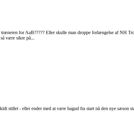
er træneren for AaB????? Eller skulle man droppe forlængelse af NH Tro 
så være sikre på...
idt stillet - eller ender med at være bagud fra start nå den nye sæson st