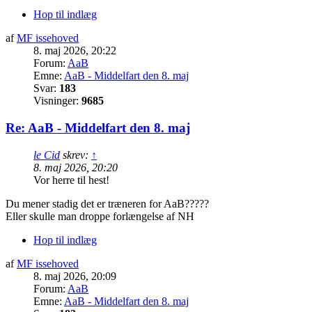
Hop til indlæg
af
MF issehoved
8. maj 2026, 20:22
Forum:
AaB
Emne:
AaB - Middelfart den 8. maj
Svar:
183
Visninger:
9685
Re: AaB - Middelfart den 8. maj
le Cid
skrev:
↑
8. maj 2026, 20:20
Vor herre til hest!
Du mener stadig det er træneren for AaB?????
Eller skulle man droppe forlængelse af NH
Hop til indlæg
af
MF issehoved
8. maj 2026, 20:09
Forum:
AaB
Emne:
AaB - Middelfart den 8. maj