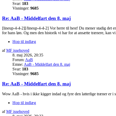
Svar:
183
Visninger:
9685
Re: AaB - Middelfart den 8. maj
[lineup-4-4-2][/lineup-4-4-2] Vor herre til hest! Du mener stadig det 
for hans løn. Og men den historik vi har for at ansætte trænere, kan vi 
Hop til indlæg
af
MF issehoved
8. maj 2026, 20:35
Forum:
AaB
Emne:
AaB - Middelfart den 8. maj
Svar:
183
Visninger:
9685
Re: AaB - Middelfart den 8. maj
Wow AaB - hvis i ikke kigger indad og fyre den latterlige træner er i sk
Hop til indlæg
af
MF issehoved