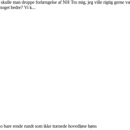
r skulle man droppe forlængelse af NH Tro mig, jeg ville rigtig gerne v
 noget bedre? Vi k...
e jo bare rende rundt som ikke trænede hovedløse høns