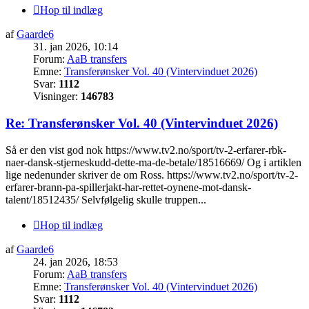
Hop til indlæg
af
Gaarde6
31. jan 2026, 10:14
Forum:
AaB transfers
Emne:
Transferønsker Vol. 40 (Vintervinduet 2026)
Svar:
1112
Visninger:
146783
Re: Transferønsker Vol. 40 (Vintervinduet 2026)
Så er den vist god nok https://www.tv2.no/sport/tv-2-erfarer-rbk-
naer-dansk-stjerneskudd-dette-ma-de-betale/18516669/ Og i artiklen
lige nedenunder skriver de om Ross. https://www.tv2.no/sport/tv-2-
erfarer-brann-pa-spillerjakt-har-rettet-oynene-mot-dansk-
talent/18512435/ Selvfølgelig skulle truppen...
Hop til indlæg
af
Gaarde6
24. jan 2026, 18:53
Forum:
AaB transfers
Emne:
Transferønsker Vol. 40 (Vintervinduet 2026)
Svar:
1112