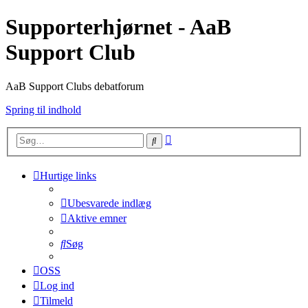
Supporterhjørnet - AaB
Support Club
AaB Support Clubs debatforum
Spring til indhold
Avanceret
Søg
søgning
Hurtige links
Ubesvarede indlæg
Aktive emner
Søg
OSS
Log ind
Tilmeld