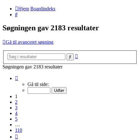
Hjem
Boardindeks
Søg
Søgningen gav 2183 resultater
Gå til avanceret søgning
Avanceret
Søg
søgning
Søgningen gav 2183 resultater
Side
1
Gå til side:
af
110
1
2
3
4
5
…
110
Næste