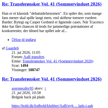
Re: Transferønsker Vol. 41 (Sommervinduet 2026)
Han er et klassisk "debatsidefænomen". En spiler der, som mange
fans mener skal spille langt mere, end skiftene trænere vurdere.
Bardec Bytegi og Casper Gedsted er lignende cases. Når Tcacenco
ikke har fået chancen til trods for jammerlige præstationer af
konkurrenter, der tilmed har spillet ude af...
Hop til indlæg
af
Gaarde6
21. jul 2026, 11:05
Forum:
AaB transfers
Emne:
Transferønsker Vol. 41 (Sommervinduet 2026)
Svar:
1494
Visninger:
188747
Re: Transferønsker Vol. 41 (Sommervinduet 2026)
sorenmoller95
skrev:
↑
21. jul 2026, 10:58
Belgisk back på plads
https://bold.dk/fodbold/klubber/AaB/nyh ... lads-i-aab