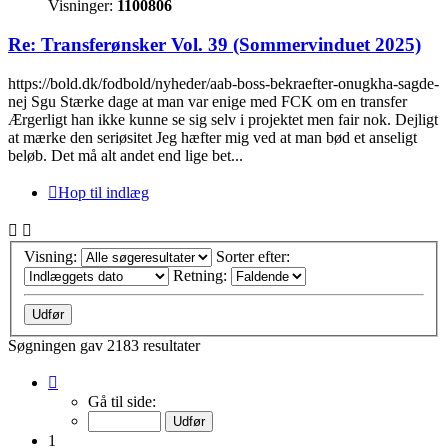
Visninger:
1100806
Re: Transferønsker Vol. 39 (Sommervinduet 2025)
https://bold.dk/fodbold/nyheder/aab-boss-bekraefter-onugkha-sagde-
nej Sgu Stærke dage at man var enige med FCK om en transfer
Ærgerligt han ikke kunne se sig selv i projektet men fair nok. Dejligt
at mærke den seriøsitet Jeg hæfter mig ved at man bød et anseligt
beløb. Det må alt andet end lige bet...
Hop til indlæg
Visning:
Sorter efter:
Retning:
Søgningen gav 2183 resultater
Side
1
Gå til side:
af
110
1