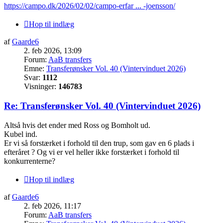
https://campo.dk/2026/02/02/campo-erfar ... -joensson/
Hop til indlæg
af
Gaarde6
2. feb 2026, 13:09
Forum:
AaB transfers
Emne:
Transferønsker Vol. 40 (Vintervinduet 2026)
Svar:
1112
Visninger:
146783
Re: Transferønsker Vol. 40 (Vintervinduet 2026)
Altså hvis det ender med Ross og Bomholt ud.
Kubel ind.
Er vi så forstærket i forhold til den trup, som gav en 6 plads i
efteråret ? Og vi er vel heller ikke forstærket i forhold til
konkurrenterne?
Hop til indlæg
af
Gaarde6
2. feb 2026, 11:17
Forum:
AaB transfers