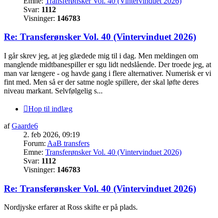
Emne:
Transferønsker Vol. 40 (Vintervinduet 2026)
Svar:
1112
Visninger:
146783
Re: Transferønsker Vol. 40 (Vintervinduet 2026)
I går skrev jeg, at jeg glædede mig til i dag. Men meldingen om
manglende midtbanespiller er sgu lidt nedslående. Der troede jeg, at
man var længere - og havde gang i flere alternativer. Numerisk er vi
fint med. Men så er der satme nogle spillere, der skal løfte deres
niveau markant. Selvfølgelig s...
Hop til indlæg
af
Gaarde6
2. feb 2026, 09:19
Forum:
AaB transfers
Emne:
Transferønsker Vol. 40 (Vintervinduet 2026)
Svar:
1112
Visninger:
146783
Re: Transferønsker Vol. 40 (Vintervinduet 2026)
Nordjyske erfarer at Ross skifte er på plads.