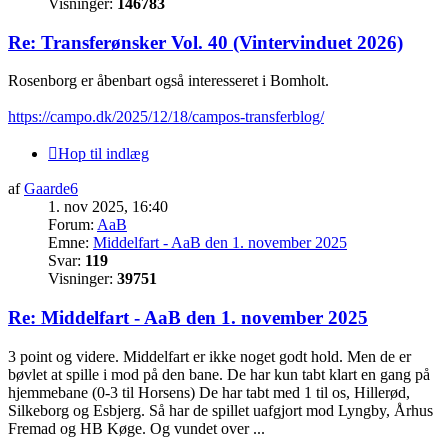
Visninger:
146783
Re: Transferønsker Vol. 40 (Vintervinduet 2026)
Rosenborg er åbenbart også interesseret i Bomholt.
https://campo.dk/2025/12/18/campos-transferblog/
Hop til indlæg
af
Gaarde6
1. nov 2025, 16:40
Forum:
AaB
Emne:
Middelfart - AaB den 1. november 2025
Svar:
119
Visninger:
39751
Re: Middelfart - AaB den 1. november 2025
3 point og videre. Middelfart er ikke noget godt hold. Men de er
bøvlet at spille i mod på den bane. De har kun tabt klart en gang på
hjemmebane (0-3 til Horsens) De har tabt med 1 til os, Hillerød,
Silkeborg og Esbjerg. Så har de spillet uafgjort mod Lyngby, Århus
Fremad og HB Køge. Og vundet over ...