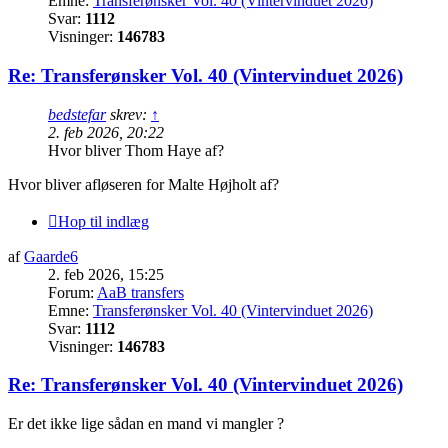
Emne:
Transferønsker Vol. 40 (Vintervinduet 2026)
Svar:
1112
Visninger:
146783
Re: Transferønsker Vol. 40 (Vintervinduet 2026)
bedstefar
skrev:
↑
2. feb 2026, 20:22
Hvor bliver Thom Haye af?
Hvor bliver afløseren for Malte Højholt af?
Hop til indlæg
af
Gaarde6
2. feb 2026, 15:25
Forum:
AaB transfers
Emne:
Transferønsker Vol. 40 (Vintervinduet 2026)
Svar:
1112
Visninger:
146783
Re: Transferønsker Vol. 40 (Vintervinduet 2026)
Er det ikke lige sådan en mand vi mangler ?