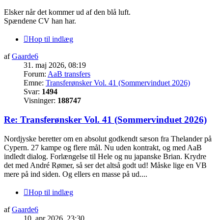
Elsker når det kommer ud af den blå luft.
Spændene CV han har.
Hop til indlæg
af
Gaarde6
31. maj 2026, 08:19
Forum:
AaB transfers
Emne:
Transferønsker Vol. 41 (Sommervinduet 2026)
Svar:
1494
Visninger:
188747
Re: Transferønsker Vol. 41 (Sommervinduet 2026)
Nordjyske beretter om en absolut godkendt sæson fra Thelander på
Cypern. 27 kampe og flere mål. Nu uden kontrakt, og med AaB
indledt dialog. Forlængelse til Hele og nu japanske Brian. Krydre
det med André Rømer, så ser det altså godt ud! Måske lige en VB
mere på ind siden. Og ellers en masse på ud....
Hop til indlæg
af
Gaarde6
10. apr 2026, 23:30