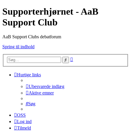
Supporterhjørnet - AaB
Support Club
AaB Support Clubs debatforum
Spring til indhold
Avanceret
Søg
søgning
Hurtige links
Ubesvarede indlæg
Aktive emner
Søg
OSS
Log ind
Tilmeld