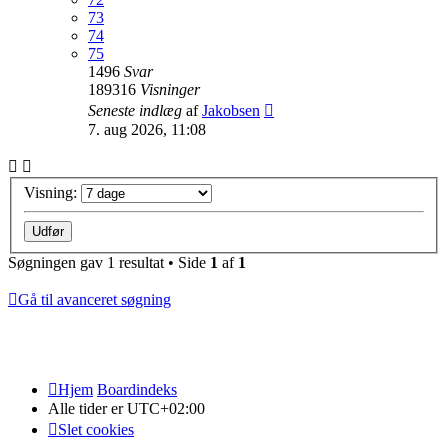
73
74
75
1496
Svar
189316
Visninger
Seneste indlæg
af
Jakobsen
7. aug 2026, 11:08
Visning:
Søgningen gav 1 resultat • Side
1
af
1
Gå til avanceret søgning
Hjem
Boardindeks
Alle tider er
UTC+02:00
Slet cookies