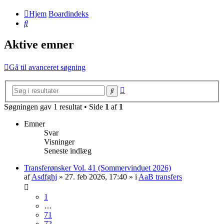
Hjem
Boardindeks
Søg
Aktive emner
Gå til avanceret søgning
Avanceret
Søg
søgning
Søgningen gav 1 resultat • Side
1
af
1
Emner
Svar
Visninger
Seneste indlæg
Transferønsker Vol. 41 (Sommervinduet 2026)
af
Asdfghj
» 27. feb 2026, 17:40 » i
AaB transfers
1
…
71
72