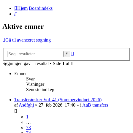
Hjem
Boardindeks
Søg
Aktive emner
Gå til avanceret søgning
Avanceret
Søg
søgning
Søgningen gav 1 resultat • Side
1
af
1
Emner
Svar
Visninger
Seneste indlæg
Transferønsker Vol. 41 (Sommervinduet 2026)
af
Asdfghj
» 27. feb 2026, 17:40 » i
AaB transfers
1
…
73
74