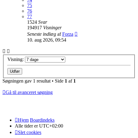
75
76
77
1524
Svar
194917
Visninger
Seneste indlæg
af
Forza
10. aug 2026, 09:54
Visning:
Søgningen gav 1 resultat • Side
1
af
1
Gå til avanceret søgning
Hjem
Boardindeks
Alle tider er
UTC+02:00
Slet cookies