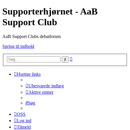
Supporterhjørnet - AaB
Support Club
AaB Support Clubs debatforum
Spring til indhold
Avanceret
Søg
søgning
Hurtige links
Ubesvarede indlæg
Aktive emner
Søg
OSS
Log ind
Tilmeld