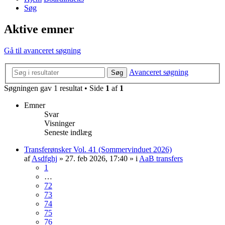
Søg
Aktive emner
Gå til avanceret søgning
Avanceret søgning
Søg
Søgningen gav 1 resultat • Side
1
af
1
Emner
Svar
Visninger
Seneste indlæg
Transferønsker Vol. 41 (Sommervinduet 2026)
af
Asdfghj
» 27. feb 2026, 17:40 » i
AaB transfers
1
…
72
73
74
75
76