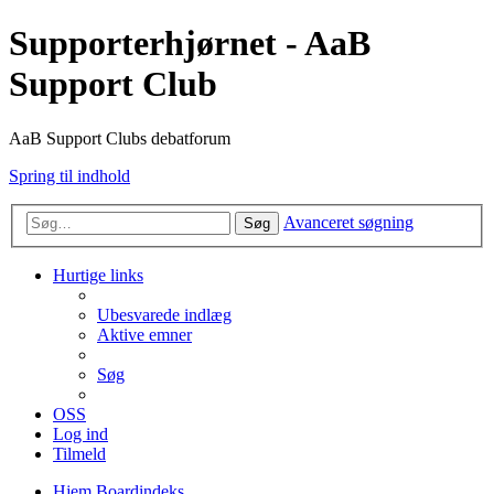
Supporterhjørnet - AaB
Support Club
AaB Support Clubs debatforum
Spring til indhold
Avanceret søgning
Søg
Hurtige links
Ubesvarede indlæg
Aktive emner
Søg
OSS
Log ind
Tilmeld
Hjem
Boardindeks