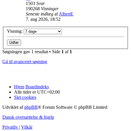
1503
Svar
190268
Visninger
Seneste indlæg
af
AlbertE
7. aug 2026, 18:52
Visning:
Søgningen gav 1 resultat • Side
1
af
1
Gå til avanceret søgning
Hjem
Boardindeks
Alle tider er
UTC+02:00
Slet cookies
Udviklet af
phpBB
® Forum Software © phpBB Limited
Dansk oversættelse & hjælp
Privatliv
|
Vilkår