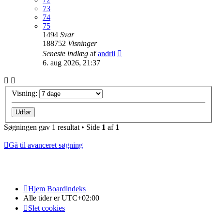
73
74
75
1494
Svar
188752
Visninger
Seneste indlæg
af
andrii
6. aug 2026, 21:37
Visning:
Søgningen gav 1 resultat • Side
1
af
1
Gå til avanceret søgning
Hjem
Boardindeks
Alle tider er
UTC+02:00
Slet cookies