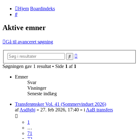
Hjem
Boardindeks
Søg
Aktive emner
Gå til avanceret søgning
Avanceret
Søg
søgning
Søgningen gav 1 resultat • Side
1
af
1
Emner
Svar
Visninger
Seneste indlæg
Transferønsker Vol. 41 (Sommervinduet 2026)
af
Asdfghj
» 27. feb 2026, 17:40 » i
AaB transfers
1
…
71
72