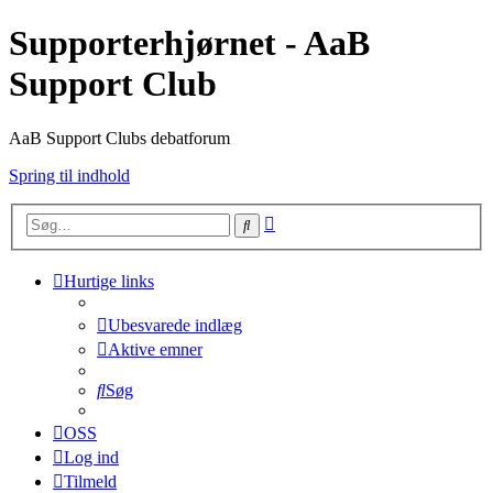
Supporterhjørnet - AaB
Support Club
AaB Support Clubs debatforum
Spring til indhold
Avanceret
Søg
søgning
Hurtige links
Ubesvarede indlæg
Aktive emner
Søg
OSS
Log ind
Tilmeld