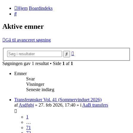
Hjem
Boardindeks
Søg
Aktive emner
Gå til avanceret søgning
Avanceret
Søg
søgning
Søgningen gav 1 resultat • Side
1
af
1
Emner
Svar
Visninger
Seneste indlæg
Transferønsker Vol. 41 (Sommervinduet 2026)
af
Asdfghj
» 27. feb 2026, 17:40 » i
AaB transfers
1
…
71
72