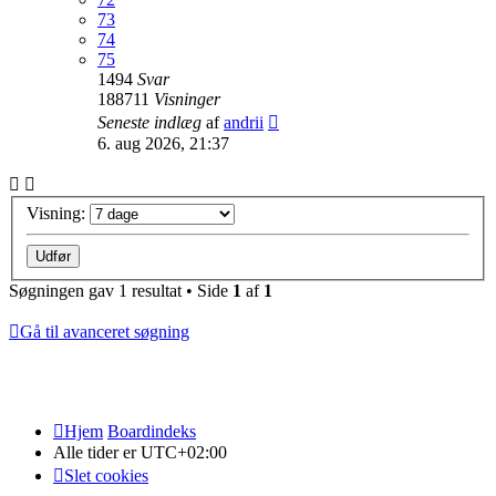
73
74
75
1494
Svar
188711
Visninger
Seneste indlæg
af
andrii
6. aug 2026, 21:37
Visning:
Søgningen gav 1 resultat • Side
1
af
1
Gå til avanceret søgning
Hjem
Boardindeks
Alle tider er
UTC+02:00
Slet cookies