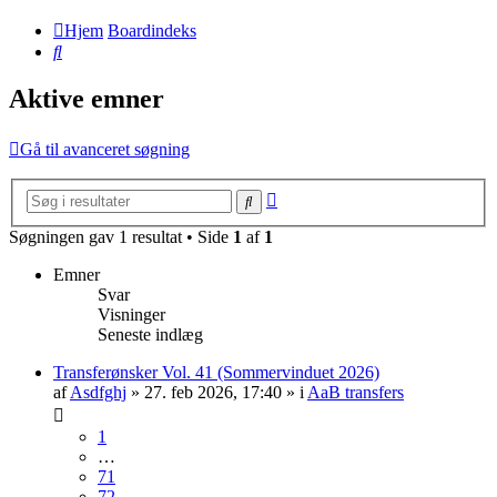
Hjem
Boardindeks
Søg
Aktive emner
Gå til avanceret søgning
Avanceret
Søg
søgning
Søgningen gav 1 resultat • Side
1
af
1
Emner
Svar
Visninger
Seneste indlæg
Transferønsker Vol. 41 (Sommervinduet 2026)
af
Asdfghj
» 27. feb 2026, 17:40 » i
AaB transfers
1
…
71
72