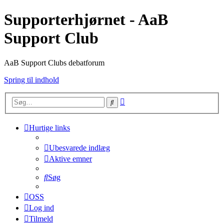
Supporterhjørnet - AaB
Support Club
AaB Support Clubs debatforum
Spring til indhold
Avanceret
Søg
søgning
Hurtige links
Ubesvarede indlæg
Aktive emner
Søg
OSS
Log ind
Tilmeld