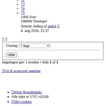
73
74
75
1494
Svar
188690
Visninger
Seneste indlæg
af
andrii
6. aug 2026, 21:37
Visning:
Søgningen gav 1 resultat • Side
1
af
1
Gå til avanceret søgning
Hjem
Boardindeks
Alle tider er
UTC+02:00
Slet cookies