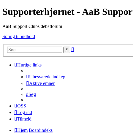
Supporterhjørnet - AaB Suppor
AaB Support Clubs debatforum
Spring til indhold
Avanceret
Søg
søgning
Hurtige links
Ubesvarede indlæg
Aktive emner
Søg
OSS
Log ind
Tilmeld
Hjem
Boardindeks