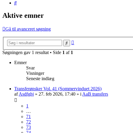
Søg
Aktive emner
Gå til avanceret søgning
Avanceret
Søg
søgning
Søgningen gav 1 resultat • Side
1
af
1
Emner
Svar
Visninger
Seneste indlæg
Transferønsker Vol. 41 (Sommervinduet 2026)
af
Asdfghj
» 27. feb 2026, 17:40 » i
AaB transfers
1
…
71
72
73
74