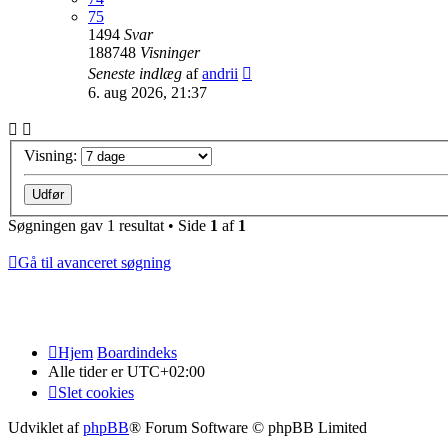
75
1494
Svar
188748
Visninger
Seneste indlæg
af
andrii
6. aug 2026, 21:37
Visning:
Søgningen gav 1 resultat • Side
1
af
1
Gå til avanceret søgning
Hjem
Boardindeks
Alle tider er
UTC+02:00
Slet cookies
Udviklet af
phpBB
® Forum Software © phpBB Limited