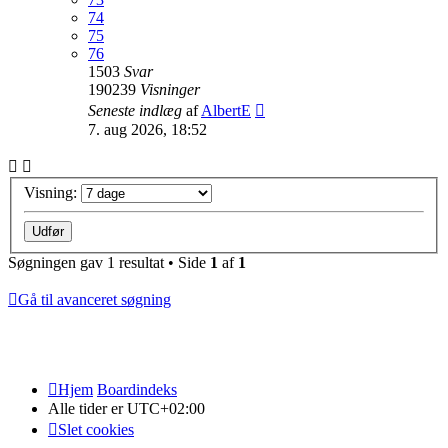
74
75
76
1503
Svar
190239
Visninger
Seneste indlæg
af
AlbertE
7. aug 2026, 18:52
Visning:
Søgningen gav 1 resultat • Side
1
af
1
Gå til avanceret søgning
Hjem
Boardindeks
Alle tider er
UTC+02:00
Slet cookies