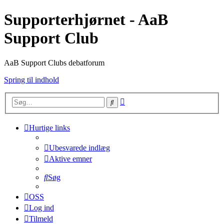
Supporterhjørnet - AaB
Support Club
AaB Support Clubs debatforum
Spring til indhold
Avanceret
Søg
søgning
Hurtige links
Ubesvarede indlæg
Aktive emner
Søg
OSS
Log ind
Tilmeld