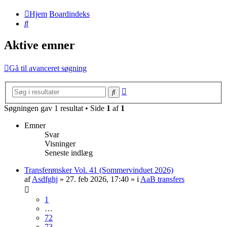
Hjem
Boardindeks
Søg
Aktive emner
Gå til avanceret søgning
Avanceret
Søg
søgning
Søgningen gav 1 resultat • Side
1
af
1
Emner
Svar
Visninger
Seneste indlæg
Transferønsker Vol. 41 (Sommervinduet 2026)
af
Asdfghj
» 27. feb 2026, 17:40 » i
AaB transfers
1
…
72
73