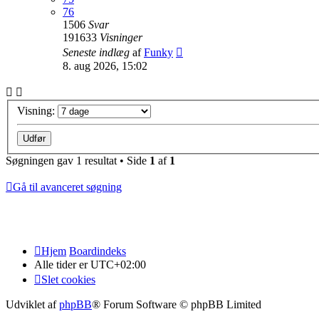
76
1506
Svar
191633
Visninger
Seneste indlæg
af
Funky
8. aug 2026, 15:02
Visning:
Søgningen gav 1 resultat • Side
1
af
1
Gå til avanceret søgning
Hjem
Boardindeks
Alle tider er
UTC+02:00
Slet cookies
Udviklet af
phpBB
® Forum Software © phpBB Limited