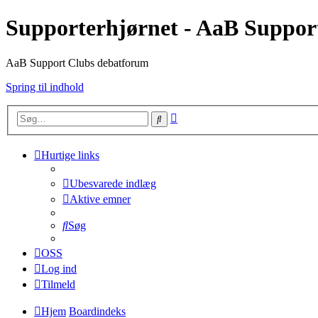
Supporterhjørnet - AaB Suppor
AaB Support Clubs debatforum
Spring til indhold
Avanceret
Søg
søgning
Hurtige links
Ubesvarede indlæg
Aktive emner
Søg
OSS
Log ind
Tilmeld
Hjem
Boardindeks