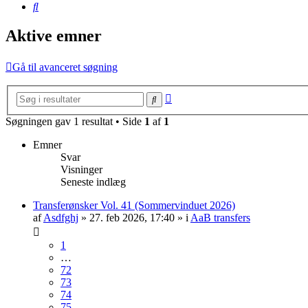
Søg
Aktive emner
Gå til avanceret søgning
Avanceret
Søg
søgning
Søgningen gav 1 resultat • Side
1
af
1
Emner
Svar
Visninger
Seneste indlæg
Transferønsker Vol. 41 (Sommervinduet 2026)
af
Asdfghj
» 27. feb 2026, 17:40 » i
AaB transfers
1
…
72
73
74
75