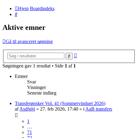
Hjem
Boardindeks
Søg
Aktive emner
Gå til avanceret søgning
Avanceret
Søg
søgning
Søgningen gav 1 resultat • Side
1
af
1
Emner
Svar
Visninger
Seneste indlæg
Transferønsker Vol. 41 (Sommervinduet 2026)
af
Asdfghj
» 27. feb 2026, 17:40 » i
AaB transfers
1
…
71
72