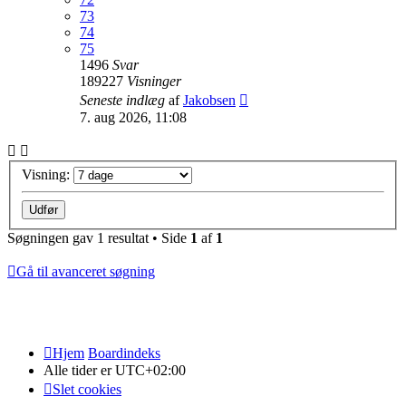
73
74
75
1496
Svar
189227
Visninger
Seneste indlæg
af
Jakobsen
7. aug 2026, 11:08
Visning:
Søgningen gav 1 resultat • Side
1
af
1
Gå til avanceret søgning
Hjem
Boardindeks
Alle tider er
UTC+02:00
Slet cookies