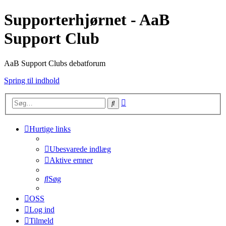
Supporterhjørnet - AaB
Support Club
AaB Support Clubs debatforum
Spring til indhold
Avanceret
Søg
søgning
Hurtige links
Ubesvarede indlæg
Aktive emner
Søg
OSS
Log ind
Tilmeld