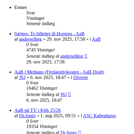
Emner
Svar
Visninger
Seneste indlæg
Sælges: To billetter til Horsens - AaB
af
anderselling
» 29. nov 2025, 17:58 » i
AaB
0
Svar
4745
Visninger
Seneste indlæg
af
anderselling
29. nov 2025, 17:58
AaB i Mediano (Fredagsfrokosten - AaB Draft)
af
JSJ
» 6. nov 2025, 18:47 » i
Diverse
0
Svar
10462
Visninger
Seneste indlæg
af
JSJ
6. nov 2025, 18:47
AaB på TV i Kbh 25/26
af
Dr.Jones
» 1. aug 2025, 09:51 » i
ASC København
0
Svar
19354
Visninger
Seneste indlæg
af
Dr.Jones