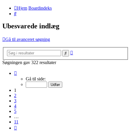
Hjem
Boardindeks
Søg
Ubesvarede indlæg
Gå til avanceret søgning
Avanceret
Søg
søgning
Søgningen gav 322 resultater
Side
1
Gå til side:
af
11
1
2
3
4
5
…
11
Næste