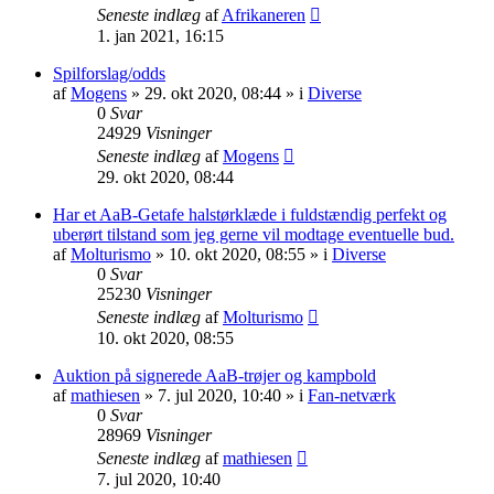
Seneste indlæg
af
Afrikaneren
1. jan 2021, 16:15
Spilforslag/odds
af
Mogens
» 29. okt 2020, 08:44 » i
Diverse
0
Svar
24929
Visninger
Seneste indlæg
af
Mogens
29. okt 2020, 08:44
Har et AaB-Getafe halstørklæde i fuldstændig perfekt og
uberørt tilstand som jeg gerne vil modtage eventuelle bud.
af
Molturismo
» 10. okt 2020, 08:55 » i
Diverse
0
Svar
25230
Visninger
Seneste indlæg
af
Molturismo
10. okt 2020, 08:55
Auktion på signerede AaB-trøjer og kampbold
af
mathiesen
» 7. jul 2020, 10:40 » i
Fan-netværk
0
Svar
28969
Visninger
Seneste indlæg
af
mathiesen
7. jul 2020, 10:40