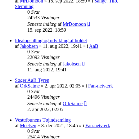
af
MrDomoon
» 15. sep 2022, 18:59 » i
Sange, Tifo,
Stemning
0
Svar
24533
Visninger
Seneste indlæg
af
MrDomoon
15. sep 2022, 18:59
Idealopstilling og udvikling af holdet
af
Jakobsen
» 11. aug 2022, 19:41 » i
AaB
0
Svar
22092
Visninger
Seneste indlæg
af
Jakobsen
11. aug 2022, 19:41
Søger AaB Tyren
af
OrkSatme
» 2. apr 2022, 02:05 » i
Fan-netværk
0
Svar
24496
Visninger
Seneste indlæg
af
OrkSatme
2. apr 2022, 02:05
Vesttribunens Tøjindsamling
af
Meelsen
» 8. dec 2021, 18:45 » i
Fan-netværk
0
Svar
25414
Visninger