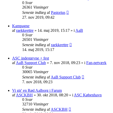
0
Svar
26361
Visninger
Seneste indlæg
af
Pastorius
27. nov 2019, 09:42
Kampagne
af
raekkeettre
» 14. maj 2019, 15:17 » i
AaB
0
Svar
26501
Visninger
Seneste indlæg
af
raekkeettre
14. maj 2019, 15:17
ASC indestævne + fest
af
AaB Support Club
» 7. nov 2018, 09:23 » i
Fan-netværk
0
Svar
30065
Visninger
Seneste indlæg
af
AaB Support Club
7. nov 2018, 09:23
Vi gir' en Rød Aalborg i Farum
af
ASCKBH
» 30. okt 2018, 08:20 » i
ASC København
0
Svar
32710
Visninger
Seneste indlæg
af
ASCKBH