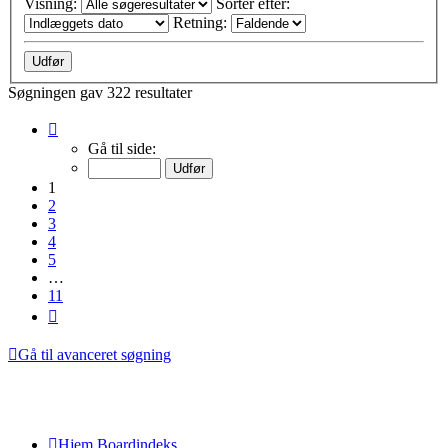
Visning:
Sorter efter:
Retning:
Søgningen gav 322 resultater
Side
1
Gå til side:
af
11
1
2
3
4
5
…
11
Næste
Gå til avanceret søgning
Hjem
Boardindeks