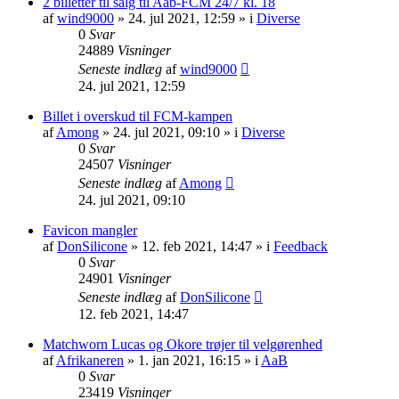
2 billetter til salg til Aab-FCM 24/7 kl. 18
af
wind9000
» 24. jul 2021, 12:59 » i
Diverse
0
Svar
24889
Visninger
Seneste indlæg
af
wind9000
24. jul 2021, 12:59
Billet i overskud til FCM-kampen
af
Among
» 24. jul 2021, 09:10 » i
Diverse
0
Svar
24507
Visninger
Seneste indlæg
af
Among
24. jul 2021, 09:10
Favicon mangler
af
DonSilicone
» 12. feb 2021, 14:47 » i
Feedback
0
Svar
24901
Visninger
Seneste indlæg
af
DonSilicone
12. feb 2021, 14:47
Matchworn Lucas og Okore trøjer til velgørenhed
af
Afrikaneren
» 1. jan 2021, 16:15 » i
AaB
0
Svar
23419
Visninger