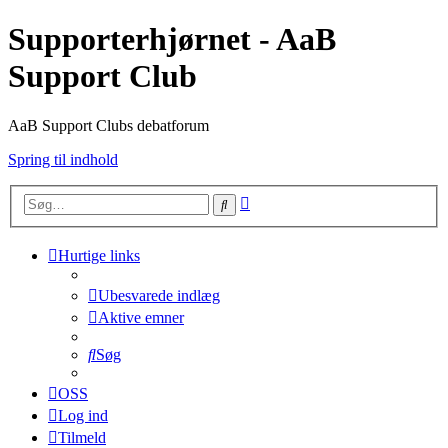
Supporterhjørnet - AaB
Support Club
AaB Support Clubs debatforum
Spring til indhold
Avanceret
Søg
søgning
Hurtige links
Ubesvarede indlæg
Aktive emner
Søg
OSS
Log ind
Tilmeld