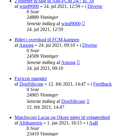
2 billetter til salg til Aab-FCM 24/7 kl. 18
af
wind9000
» 24. jul 2021, 12:59 » i
Diverse
0
Svar
24889
Visninger
Seneste indlæg
af
wind9000
24. jul 2021, 12:59
Billet i overskud til FCM-kampen
af
Among
» 24. jul 2021, 09:10 » i
Diverse
0
Svar
24509
Visninger
Seneste indlæg
af
Among
24. jul 2021, 09:10
Favicon mangler
af
DonSilicone
» 12. feb 2021, 14:47 » i
Feedback
0
Svar
24905
Visninger
Seneste indlæg
af
DonSilicone
12. feb 2021, 14:47
Matchworn Lucas og Okore trøjer til velgørenhed
af
Afrikaneren
» 1. jan 2021, 16:15 » i
AaB
0
Svar
23419
Visninger