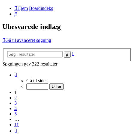
Hjem
Boardindeks
Søg
Ubesvarede indlæg
Gå til avanceret søgning
Avanceret
Søg
søgning
Søgningen gav 322 resultater
Side
1
Gå til side:
af
11
1
2
3
4
5
…
11
Næste