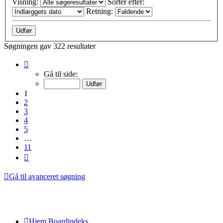
Visning:
Sorter efter:
Retning:
Søgningen gav 322 resultater
Side
1
Gå til side:
af
11
1
2
3
4
5
…
11
Næste
Gå til avanceret søgning
Hjem
Boardindeks