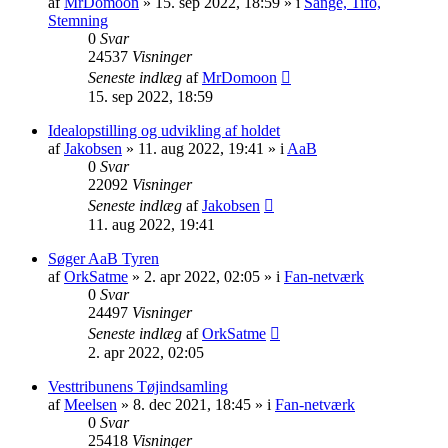
af
MrDomoon
» 15. sep 2022, 18:59 » i
Sange, Tifo,
Stemning
0
Svar
24537
Visninger
Seneste indlæg
af
MrDomoon
15. sep 2022, 18:59
Idealopstilling og udvikling af holdet
af
Jakobsen
» 11. aug 2022, 19:41 » i
AaB
0
Svar
22092
Visninger
Seneste indlæg
af
Jakobsen
11. aug 2022, 19:41
Søger AaB Tyren
af
OrkSatme
» 2. apr 2022, 02:05 » i
Fan-netværk
0
Svar
24497
Visninger
Seneste indlæg
af
OrkSatme
2. apr 2022, 02:05
Vesttribunens Tøjindsamling
af
Meelsen
» 8. dec 2021, 18:45 » i
Fan-netværk
0
Svar
25418
Visninger