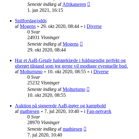
Seneste indlæg
af
Afrikaneren
1. jan 2021, 16:15
Spilforslag/odds
af
Mogens
» 29. okt 2020, 08:44 » i
Diverse
0
Svar
24931
Visninger
Seneste indlæg
af
Mogens
29. okt 2020, 08:44
Har et AaB-Getafe halstørklæde i fuldstændig perfekt og
uberørt tilstand som jeg gerne vil modtage eventuelle bud.
af
Molturismo
» 10. okt 2020, 08:55 » i
Diverse
0
Svar
25232
Visninger
Seneste indlæg
af
Molturismo
10. okt 2020, 08:55
Auktion på signerede AaB-trøjer og kampbold
af
mathiesen
» 7. jul 2020, 10:40 » i
Fan-netværk
0
Svar
28970
Visninger
Seneste indlæg
af
mathiesen
7. jul 2020, 10:40