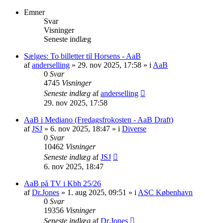
Emner
Svar
Visninger
Seneste indlæg
Sælges: To billetter til Horsens - AaB
af
anderselling
» 29. nov 2025, 17:58 » i
AaB
0
Svar
4745
Visninger
Seneste indlæg
af
anderselling
29. nov 2025, 17:58
AaB i Mediano (Fredagsfrokosten - AaB Draft)
af
JSJ
» 6. nov 2025, 18:47 » i
Diverse
0
Svar
10462
Visninger
Seneste indlæg
af
JSJ
6. nov 2025, 18:47
AaB på TV i Kbh 25/26
af
Dr.Jones
» 1. aug 2025, 09:51 » i
ASC København
0
Svar
19356
Visninger
Seneste indlæg
af
Dr.Jones