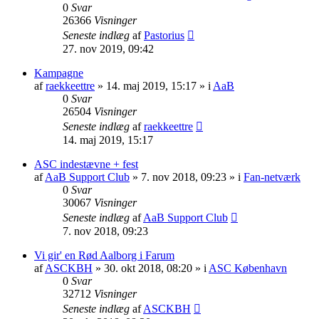
0
Svar
26366
Visninger
Seneste indlæg
af
Pastorius
27. nov 2019, 09:42
Kampagne
af
raekkeettre
» 14. maj 2019, 15:17 » i
AaB
0
Svar
26504
Visninger
Seneste indlæg
af
raekkeettre
14. maj 2019, 15:17
ASC indestævne + fest
af
AaB Support Club
» 7. nov 2018, 09:23 » i
Fan-netværk
0
Svar
30067
Visninger
Seneste indlæg
af
AaB Support Club
7. nov 2018, 09:23
Vi gir' en Rød Aalborg i Farum
af
ASCKBH
» 30. okt 2018, 08:20 » i
ASC København
0
Svar
32712
Visninger
Seneste indlæg
af
ASCKBH