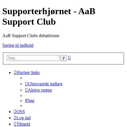
Supporterhjørnet - AaB
Support Club
AaB Support Clubs debatforum
Spring til indhold
Avanceret
Søg
søgning
Hurtige links
Ubesvarede indlæg
Aktive emner
Søg
OSS
Log ind
Tilmeld