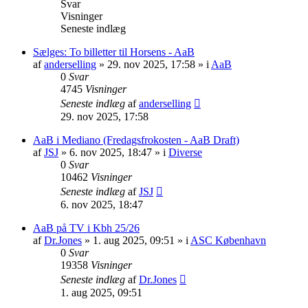
Svar
Visninger
Seneste indlæg
Sælges: To billetter til Horsens - AaB
af
anderselling
» 29. nov 2025, 17:58 » i
AaB
0
Svar
4745
Visninger
Seneste indlæg
af
anderselling
29. nov 2025, 17:58
AaB i Mediano (Fredagsfrokosten - AaB Draft)
af
JSJ
» 6. nov 2025, 18:47 » i
Diverse
0
Svar
10462
Visninger
Seneste indlæg
af
JSJ
6. nov 2025, 18:47
AaB på TV i Kbh 25/26
af
Dr.Jones
» 1. aug 2025, 09:51 » i
ASC København
0
Svar
19358
Visninger
Seneste indlæg
af
Dr.Jones
1. aug 2025, 09:51