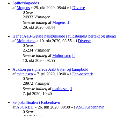
Spilforslag/odds
af
Mogens
» 29. okt 2020, 08:44 » i
Diverse
0
Svar
24933
Visninger
Seneste indlæg
af
Mogens
29. okt 2020, 08:44
Har et AaB-Getafe halstørklæde i fuldstændig perfekt og uberør
af
Molturismo
» 10. okt 2020, 08:55 » i
Diverse
0
Svar
25234
Visninger
Seneste indlæg
af
Molturismo
10. okt 2020, 08:55
Auktion på signerede AaB-trøjer og kampbold
af
mathiesen
» 7. jul 2020, 10:40 » i
Fan-netværk
0
Svar
28972
Visninger
Seneste indlæg
af
mathiesen
7. jul 2020, 10:40
Se pokalfinalen i København
af
ASCKBH
» 26. jun 2020, 09:38 » i
ASC København
0
Svar