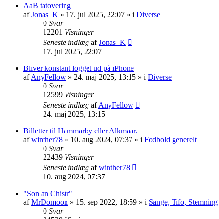
AaB tatovering
af
Jonas_K
» 17. jul 2025, 22:07 » i
Diverse
0
Svar
12201
Visninger
Seneste indlæg
af
Jonas_K
17. jul 2025, 22:07
Bliver konstant logget ud på iPhone
af
AnyFellow
» 24. maj 2025, 13:15 » i
Diverse
0
Svar
12599
Visninger
Seneste indlæg
af
AnyFellow
24. maj 2025, 13:15
Billetter til Hammarby eller Alkmaar.
af
winther78
» 10. aug 2024, 07:37 » i
Fodbold generelt
0
Svar
22439
Visninger
Seneste indlæg
af
winther78
10. aug 2024, 07:37
"Son an Chistr"
af
MrDomoon
» 15. sep 2022, 18:59 » i
Sange, Tifo, Stemning
0
Svar