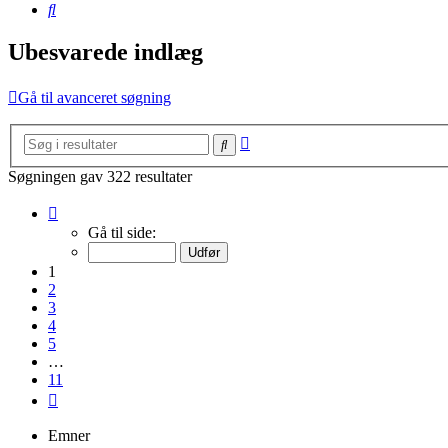
Søg
Ubesvarede indlæg
Gå til avanceret søgning
Avanceret
Søg
søgning
Søgningen gav 322 resultater
Side
1
Gå til side:
af
11
1
2
3
4
5
…
11
Næste
Emner