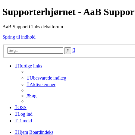
Supporterhjørnet - AaB Suppor
AaB Support Clubs debatforum
Spring til indhold
Avanceret
Søg
søgning
Hurtige links
Ubesvarede indlæg
Aktive emner
Søg
OSS
Log ind
Tilmeld
Hjem
Boardindeks