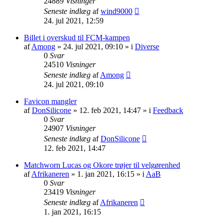
24889
Visninger
Seneste indlæg
af
wind9000
24. jul 2021, 12:59
Billet i overskud til FCM-kampen
af
Among
» 24. jul 2021, 09:10 » i
Diverse
0
Svar
24510
Visninger
Seneste indlæg
af
Among
24. jul 2021, 09:10
Favicon mangler
af
DonSilicone
» 12. feb 2021, 14:47 » i
Feedback
0
Svar
24907
Visninger
Seneste indlæg
af
DonSilicone
12. feb 2021, 14:47
Matchworn Lucas og Okore trøjer til velgørenhed
af
Afrikaneren
» 1. jan 2021, 16:15 » i
AaB
0
Svar
23419
Visninger
Seneste indlæg
af
Afrikaneren
1. jan 2021, 16:15