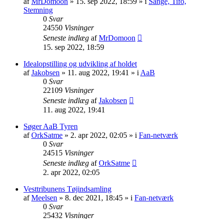
af
MrDomoon
» 15. sep 2022, 18:59 » i
Sange, Tifo,
Stemning
0
Svar
24550
Visninger
Seneste indlæg
af
MrDomoon
15. sep 2022, 18:59
Idealopstilling og udvikling af holdet
af
Jakobsen
» 11. aug 2022, 19:41 » i
AaB
0
Svar
22109
Visninger
Seneste indlæg
af
Jakobsen
11. aug 2022, 19:41
Søger AaB Tyren
af
OrkSatme
» 2. apr 2022, 02:05 » i
Fan-netværk
0
Svar
24515
Visninger
Seneste indlæg
af
OrkSatme
2. apr 2022, 02:05
Vesttribunens Tøjindsamling
af
Meelsen
» 8. dec 2021, 18:45 » i
Fan-netværk
0
Svar
25432
Visninger