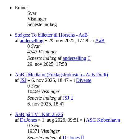
Emner
Svar
Visninger
Seneste indlæg
Sælges: To billetter til Horsens - AaB
af
anderselling
» 29. nov 2025, 17:58 » i
AaB
0
Svar
4747
Visninger
Seneste indlæg
af
anderselling
29. nov 2025, 17:58
AaB i Mediano (Fredagsfrokosten - AaB Draft)
af
JSJ
» 6. nov 2025, 18:47 » i
Diverse
0
Svar
10469
Visninger
Seneste indlæg
af
JSJ
6. nov 2025, 18:47
AaB på TV i Kbh 25/26
af
Dr.Jones
» 1. aug 2025, 09:51 » i
ASC København
0
Svar
19371
Visninger
Seneste indlæg
af
Dr.Jones