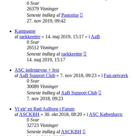
0
Svar
26379
Visninger
Seneste indlæg
af
Pastorius
27. nov 2019, 09:42
Kampagne
af
raekkeettre
» 14. maj 2019, 15:17 » i
AaB
0
Svar
26512
Visninger
Seneste indlæg
af
raekkeettre
14. maj 2019, 15:17
ASC indestævne + fest
af
AaB Support Club
» 7. nov 2018, 09:23 » i
Fan-netværk
0
Svar
30089
Visninger
Seneste indlæg
af
AaB Support Club
7. nov 2018, 09:23
Vi gir' en Rød Aalborg i Farum
af
ASCKBH
» 30. okt 2018, 08:20 » i
ASC København
0
Svar
32723
Visninger
Seneste indlæg
af
ASCKBH