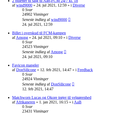
2 billetter til salg til Aab-FCM 24/7 kl. 18
af
wind9000
» 24. jul 2021, 12:59 » i
Diverse
0
Svar
24902
Visninger
Seneste indlæg
af
wind9000
24. jul 2021, 12:59
Billet i overskud til FCM-kampen
af
Among
» 24. jul 2021, 09:10 » i
Diverse
0
Svar
24523
Visninger
Seneste indlæg
af
Among
24. jul 2021, 09:10
Favicon mangler
af
DonSilicone
» 12. feb 2021, 14:47 » i
Feedback
0
Svar
24924
Visninger
Seneste indlæg
af
DonSilicone
12. feb 2021, 14:47
Matchworn Lucas og Okore trøjer til velgørenhed
af
Afrikaneren
» 1. jan 2021, 16:15 » i
AaB
0
Svar
23431
Visninger