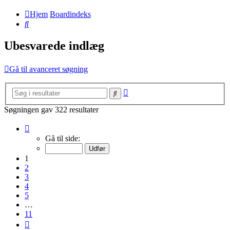
Hjem
Boardindeks
Søg
Ubesvarede indlæg
Gå til avanceret søgning
Avanceret
Søg
søgning
Søgningen gav 322 resultater
Side
1
Gå til side:
af
11
1
2
3
4
5
…
11
Næste