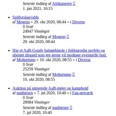
Seneste indlæg
af
Afrikaneren
1. jan 2021, 16:15
Spilforslag/odds
af
Mogens
» 29. okt 2020, 08:44 » i
Diverse
0
Svar
24947
Visninger
Seneste indlæg
af
Mogens
29. okt 2020, 08:44
Har et AaB-Getafe halstørklæde i fuldstændig perfekt og
uberørt tilstand som jeg gerne vil modtage eventuelle bud.
af
Molturismo
» 10. okt 2020, 08:55 » i
Diverse
0
Svar
25259
Visninger
Seneste indlæg
af
Molturismo
10. okt 2020, 08:55
Auktion på signerede AaB-trøjer og kampbold
af
mathiesen
» 7. jul 2020, 10:40 » i
Fan-netværk
0
Svar
28984
Visninger
Seneste indlæg
af
mathiesen
7. jul 2020, 10:40