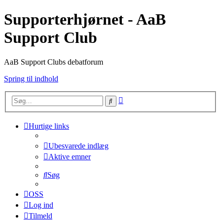
Supporterhjørnet - AaB
Support Club
AaB Support Clubs debatforum
Spring til indhold
Avanceret
Søg
søgning
Hurtige links
Ubesvarede indlæg
Aktive emner
Søg
OSS
Log ind
Tilmeld