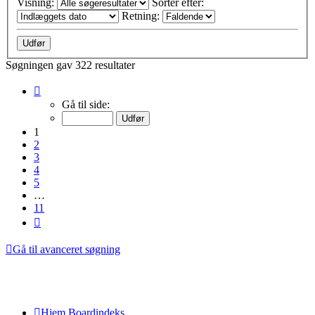
Visning:
Sorter efter:
Retning:
Søgningen gav 322 resultater
Side
1
Gå til side:
af
11
1
2
3
4
5
…
11
Næste
Gå til avanceret søgning
Hjem
Boardindeks