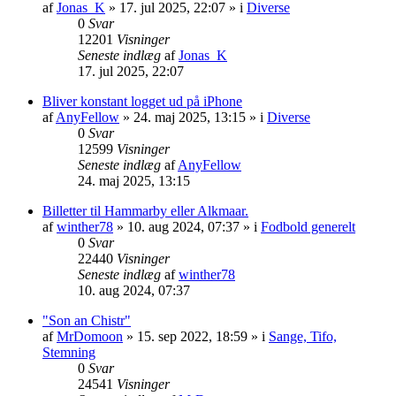
af
Jonas_K
» 17. jul 2025, 22:07 » i
Diverse
0
Svar
12201
Visninger
Seneste indlæg
af
Jonas_K
17. jul 2025, 22:07
Bliver konstant logget ud på iPhone
af
AnyFellow
» 24. maj 2025, 13:15 » i
Diverse
0
Svar
12599
Visninger
Seneste indlæg
af
AnyFellow
24. maj 2025, 13:15
Billetter til Hammarby eller Alkmaar.
af
winther78
» 10. aug 2024, 07:37 » i
Fodbold generelt
0
Svar
22440
Visninger
Seneste indlæg
af
winther78
10. aug 2024, 07:37
"Son an Chistr"
af
MrDomoon
» 15. sep 2022, 18:59 » i
Sange, Tifo,
Stemning
0
Svar
24541
Visninger