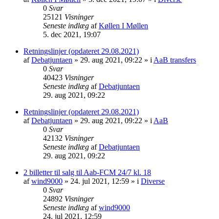
0
Svar
25121
Visninger
Seneste indlæg
af
Køllen I Møllen
5. dec 2021, 19:07
Retningslinjer (opdateret 29.08.2021)
af
Debatjuntaen
» 29. aug 2021, 09:22 » i
AaB transfers
0
Svar
40423
Visninger
Seneste indlæg
af
Debatjuntaen
29. aug 2021, 09:22
Retningslinjer (opdateret 29.08.2021)
af
Debatjuntaen
» 29. aug 2021, 09:22 » i
AaB
0
Svar
42132
Visninger
Seneste indlæg
af
Debatjuntaen
29. aug 2021, 09:22
2 billetter til salg til Aab-FCM 24/7 kl. 18
af
wind9000
» 24. jul 2021, 12:59 » i
Diverse
0
Svar
24892
Visninger
Seneste indlæg
af
wind9000
24. jul 2021, 12:59