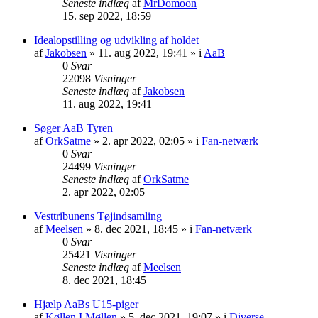
Seneste indlæg
af
MrDomoon
15. sep 2022, 18:59
Idealopstilling og udvikling af holdet
af
Jakobsen
» 11. aug 2022, 19:41 » i
AaB
0
Svar
22098
Visninger
Seneste indlæg
af
Jakobsen
11. aug 2022, 19:41
Søger AaB Tyren
af
OrkSatme
» 2. apr 2022, 02:05 » i
Fan-netværk
0
Svar
24499
Visninger
Seneste indlæg
af
OrkSatme
2. apr 2022, 02:05
Vesttribunens Tøjindsamling
af
Meelsen
» 8. dec 2021, 18:45 » i
Fan-netværk
0
Svar
25421
Visninger
Seneste indlæg
af
Meelsen
8. dec 2021, 18:45
Hjælp AaBs U15-piger
af
Køllen I Møllen
» 5. dec 2021, 19:07 » i
Diverse