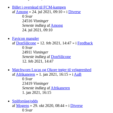
Billet i overskud til FCM-kampen
af
Among
» 24. jul 2021, 09:10 » i
Diverse
0
Svar
24516
Visninger
Seneste indlæg
af
Among
24. jul 2021, 09:10
Favicon mangler
af
DonSilicone
» 12. feb 2021, 14:47 » i
Feedback
0
Svar
24911
Visninger
Seneste indlæg
af
DonSilicone
12. feb 2021, 14:47
Matchworn Lucas og Okore trøjer til velgørenhed
af
Afrikaneren
» 1. jan 2021, 16:15 » i
AaB
0
Svar
23419
Visninger
Seneste indlæg
af
Afrikaneren
1. jan 2021, 16:15
Spilforslag/odds
af
Mogens
» 29. okt 2020, 08:44 » i
Diverse
0
Svar