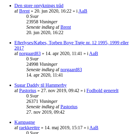
Den store opryknings tråd
af
Brent
» 20. jun 2020, 16:22 » i
AaB
0
Svar
23958
Visninger
Seneste indlæg
af
Brent
20. jun 2020, 16:22
Efterlyses/Købes, Torben Boye Trøje nr. 12 1995, 1999 eller
2017
af
norgaard83
» 14. apr 2020, 11:41 » i
AaB
0
Svar
24998
Visninger
Seneste indlæg
af
norgaard83
14. apr 2020, 11:41
Sugar Daddy til Hammerby
af
Pastorius
» 27. nov 2019, 09:42 » i
Fodbold generelt
0
Svar
26371
Visninger
Seneste indlæg
af
Pastorius
27. nov 2019, 09:42
Kampagne
af
raekkeettre
» 14. maj 2019, 15:17 » i
AaB
0
Svar