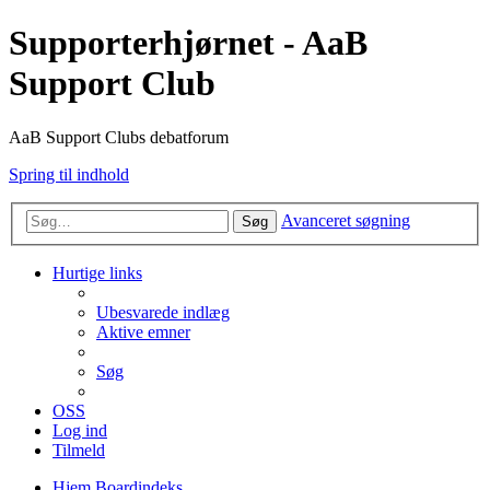
Supporterhjørnet - AaB
Support Club
AaB Support Clubs debatforum
Spring til indhold
Avanceret søgning
Søg
Hurtige links
Ubesvarede indlæg
Aktive emner
Søg
OSS
Log ind
Tilmeld
Hjem
Boardindeks