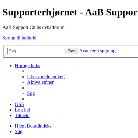
Supporterhjørnet - AaB Suppor
AaB Support Clubs debatforum
Spring til indhold
Avanceret søgning
Søg
Hurtige links
Ubesvarede indlæg
Aktive emner
Søg
OSS
Log ind
Tilmeld
Hjem
Boardindeks
Søg