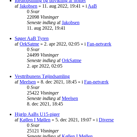
Idealopstilling og udvikling af holdet
af
Jakobsen
» 11. aug 2022, 19:41 » i
AaB
0
Svar
22098
Visninger
Seneste indlæg
af
Jakobsen
11. aug 2022, 19:41
Søger AaB Tyren
af
OrkSatme
» 2. apr 2022, 02:05 » i
Fan-netværk
0
Svar
24499
Visninger
Seneste indlæg
af
OrkSatme
2. apr 2022, 02:05
Vesttribunens Tøjindsamling
af
Meelsen
» 8. dec 2021, 18:45 » i
Fan-netværk
0
Svar
25422
Visninger
Seneste indlæg
af
Meelsen
8. dec 2021, 18:45
Hjælp AaBs U15-piger
af
Køllen I Møllen
» 5. dec 2021, 19:07 » i
Diverse
0
Svar
25121
Visninger
Seneste indlæg
af
Køllen I Møllen