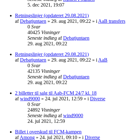
5. dec 2021, 19:07
Retningslinjer (opdateret 29.08.2021)
af
Debatjuntaen
» 29. aug 2021, 09:22 » i
AaB transfers
0
Svar
40425
Visninger
Seneste indlæg
af
Debatjuntaen
29. aug 2021, 09:22
Retningslinjer (opdateret 29.08.2021)
af
Debatjuntaen
» 29. aug 2021, 09:22 » i
AaB
0
Svar
42135
Visninger
Seneste indlæg
af
Debatjuntaen
29. aug 2021, 09:22
2 billetter til salg til Aab-FCM 24/7 kl. 18
af
wind9000
» 24. jul 2021, 12:59 » i
Diverse
0
Svar
24892
Visninger
Seneste indlæg
af
wind9000
24. jul 2021, 12:59
Billet i overskud til FCM-kampen
af
Among
» 24. jul 2021, 09:10 » i
Diverse