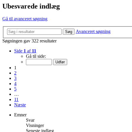
Ubesvarede indlæg
Gå til avanceret søgning
Avanceret søgning
Søg
Søgningen gav 322 resultater
Side
1
af
11
Gå til side:
1
2
3
4
5
…
11
Næste
Emner
Svar
Visninger
Seneste indlæg