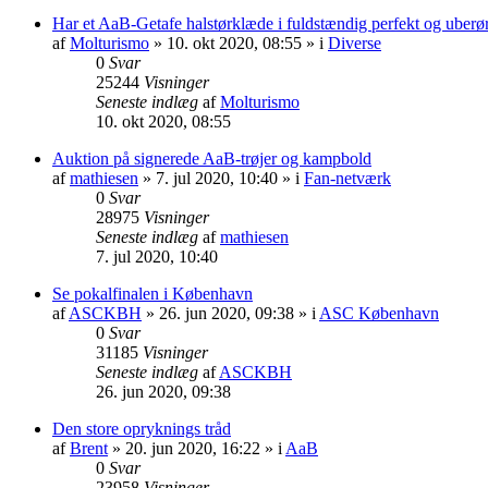
Har et AaB-Getafe halstørklæde i fuldstændig perfekt og uberør
af
Molturismo
» 10. okt 2020, 08:55 » i
Diverse
0
Svar
25244
Visninger
Seneste indlæg
af
Molturismo
10. okt 2020, 08:55
Auktion på signerede AaB-trøjer og kampbold
af
mathiesen
» 7. jul 2020, 10:40 » i
Fan-netværk
0
Svar
28975
Visninger
Seneste indlæg
af
mathiesen
7. jul 2020, 10:40
Se pokalfinalen i København
af
ASCKBH
» 26. jun 2020, 09:38 » i
ASC København
0
Svar
31185
Visninger
Seneste indlæg
af
ASCKBH
26. jun 2020, 09:38
Den store opryknings tråd
af
Brent
» 20. jun 2020, 16:22 » i
AaB
0
Svar
23958
Visninger