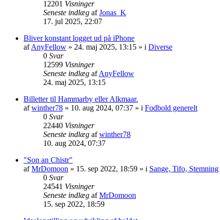
12201
Visninger
Seneste indlæg
af
Jonas_K
17. jul 2025, 22:07
Bliver konstant logget ud på iPhone
af
AnyFellow
» 24. maj 2025, 13:15 » i
Diverse
0
Svar
12599
Visninger
Seneste indlæg
af
AnyFellow
24. maj 2025, 13:15
Billetter til Hammarby eller Alkmaar.
af
winther78
» 10. aug 2024, 07:37 » i
Fodbold generelt
0
Svar
22440
Visninger
Seneste indlæg
af
winther78
10. aug 2024, 07:37
"Son an Chistr"
af
MrDomoon
» 15. sep 2022, 18:59 » i
Sange, Tifo, Stemning
0
Svar
24541
Visninger
Seneste indlæg
af
MrDomoon
15. sep 2022, 18:59