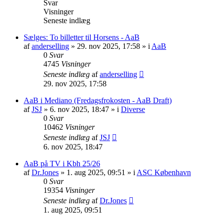
Svar
Visninger
Seneste indlæg
Sælges: To billetter til Horsens - AaB
af
anderselling
» 29. nov 2025, 17:58 » i
AaB
0
Svar
4745
Visninger
Seneste indlæg
af
anderselling
29. nov 2025, 17:58
AaB i Mediano (Fredagsfrokosten - AaB Draft)
af
JSJ
» 6. nov 2025, 18:47 » i
Diverse
0
Svar
10462
Visninger
Seneste indlæg
af
JSJ
6. nov 2025, 18:47
AaB på TV i Kbh 25/26
af
Dr.Jones
» 1. aug 2025, 09:51 » i
ASC København
0
Svar
19354
Visninger
Seneste indlæg
af
Dr.Jones
1. aug 2025, 09:51