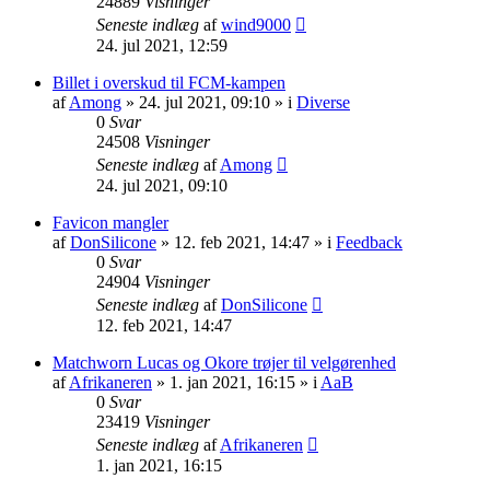
24889
Visninger
Seneste indlæg
af
wind9000
24. jul 2021, 12:59
Billet i overskud til FCM-kampen
af
Among
» 24. jul 2021, 09:10 » i
Diverse
0
Svar
24508
Visninger
Seneste indlæg
af
Among
24. jul 2021, 09:10
Favicon mangler
af
DonSilicone
» 12. feb 2021, 14:47 » i
Feedback
0
Svar
24904
Visninger
Seneste indlæg
af
DonSilicone
12. feb 2021, 14:47
Matchworn Lucas og Okore trøjer til velgørenhed
af
Afrikaneren
» 1. jan 2021, 16:15 » i
AaB
0
Svar
23419
Visninger
Seneste indlæg
af
Afrikaneren
1. jan 2021, 16:15