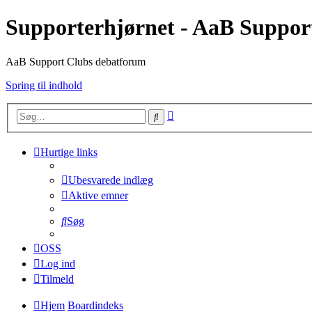
Supporterhjørnet - AaB Suppor
AaB Support Clubs debatforum
Spring til indhold
Avanceret
Søg
søgning
Hurtige links
Ubesvarede indlæg
Aktive emner
Søg
OSS
Log ind
Tilmeld
Hjem
Boardindeks