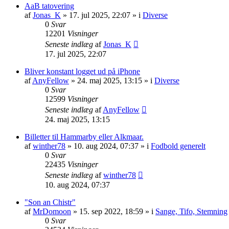
AaB tatovering
af
Jonas_K
» 17. jul 2025, 22:07 » i
Diverse
0
Svar
12201
Visninger
Seneste indlæg
af
Jonas_K
17. jul 2025, 22:07
Bliver konstant logget ud på iPhone
af
AnyFellow
» 24. maj 2025, 13:15 » i
Diverse
0
Svar
12599
Visninger
Seneste indlæg
af
AnyFellow
24. maj 2025, 13:15
Billetter til Hammarby eller Alkmaar.
af
winther78
» 10. aug 2024, 07:37 » i
Fodbold generelt
0
Svar
22435
Visninger
Seneste indlæg
af
winther78
10. aug 2024, 07:37
"Son an Chistr"
af
MrDomoon
» 15. sep 2022, 18:59 » i
Sange, Tifo, Stemning
0
Svar