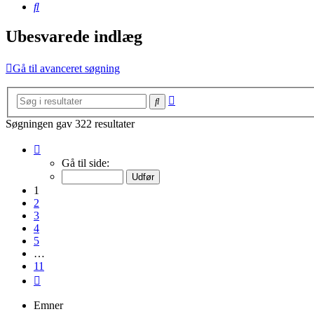
Søg
Ubesvarede indlæg
Gå til avanceret søgning
Avanceret
Søg
søgning
Søgningen gav 322 resultater
Side
1
Gå til side:
af
11
1
2
3
4
5
…
11
Næste
Emner