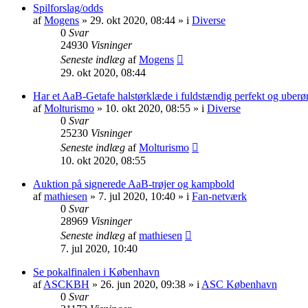
Spilforslag/odds
af
Mogens
» 29. okt 2020, 08:44 » i
Diverse
0
Svar
24930
Visninger
Seneste indlæg
af
Mogens
29. okt 2020, 08:44
Har et AaB-Getafe halstørklæde i fuldstændig perfekt og uberør
af
Molturismo
» 10. okt 2020, 08:55 » i
Diverse
0
Svar
25230
Visninger
Seneste indlæg
af
Molturismo
10. okt 2020, 08:55
Auktion på signerede AaB-trøjer og kampbold
af
mathiesen
» 7. jul 2020, 10:40 » i
Fan-netværk
0
Svar
28969
Visninger
Seneste indlæg
af
mathiesen
7. jul 2020, 10:40
Se pokalfinalen i København
af
ASCKBH
» 26. jun 2020, 09:38 » i
ASC København
0
Svar