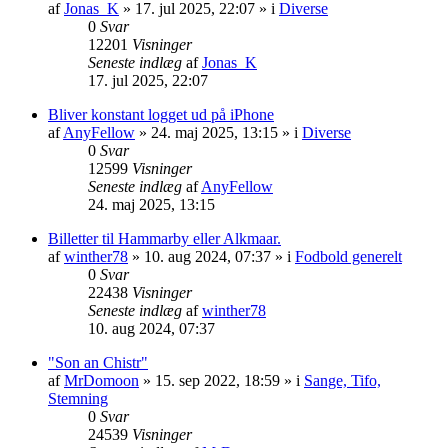
af
Jonas_K
» 17. jul 2025, 22:07 » i
Diverse
0
Svar
12201
Visninger
Seneste indlæg
af
Jonas_K
17. jul 2025, 22:07
Bliver konstant logget ud på iPhone
af
AnyFellow
» 24. maj 2025, 13:15 » i
Diverse
0
Svar
12599
Visninger
Seneste indlæg
af
AnyFellow
24. maj 2025, 13:15
Billetter til Hammarby eller Alkmaar.
af
winther78
» 10. aug 2024, 07:37 » i
Fodbold generelt
0
Svar
22438
Visninger
Seneste indlæg
af
winther78
10. aug 2024, 07:37
"Son an Chistr"
af
MrDomoon
» 15. sep 2022, 18:59 » i
Sange, Tifo,
Stemning
0
Svar
24539
Visninger