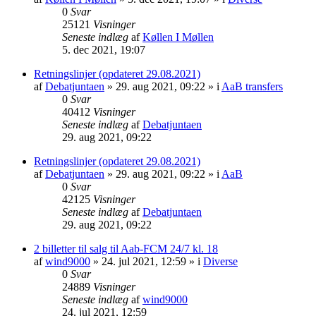
0
Svar
25121
Visninger
Seneste indlæg
af
Køllen I Møllen
5. dec 2021, 19:07
Retningslinjer (opdateret 29.08.2021)
af
Debatjuntaen
» 29. aug 2021, 09:22 » i
AaB transfers
0
Svar
40412
Visninger
Seneste indlæg
af
Debatjuntaen
29. aug 2021, 09:22
Retningslinjer (opdateret 29.08.2021)
af
Debatjuntaen
» 29. aug 2021, 09:22 » i
AaB
0
Svar
42125
Visninger
Seneste indlæg
af
Debatjuntaen
29. aug 2021, 09:22
2 billetter til salg til Aab-FCM 24/7 kl. 18
af
wind9000
» 24. jul 2021, 12:59 » i
Diverse
0
Svar
24889
Visninger
Seneste indlæg
af
wind9000
24. jul 2021, 12:59