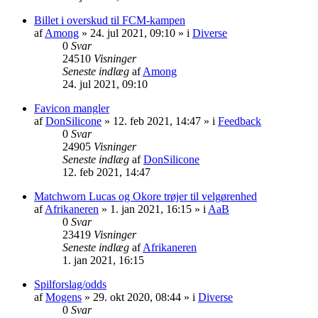
Billet i overskud til FCM-kampen
af
Among
» 24. jul 2021, 09:10 » i
Diverse
0
Svar
24510
Visninger
Seneste indlæg
af
Among
24. jul 2021, 09:10
Favicon mangler
af
DonSilicone
» 12. feb 2021, 14:47 » i
Feedback
0
Svar
24905
Visninger
Seneste indlæg
af
DonSilicone
12. feb 2021, 14:47
Matchworn Lucas og Okore trøjer til velgørenhed
af
Afrikaneren
» 1. jan 2021, 16:15 » i
AaB
0
Svar
23419
Visninger
Seneste indlæg
af
Afrikaneren
1. jan 2021, 16:15
Spilforslag/odds
af
Mogens
» 29. okt 2020, 08:44 » i
Diverse
0
Svar