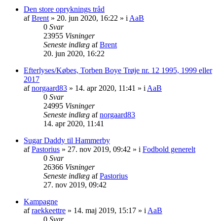
Den store opryknings tråd
af
Brent
» 20. jun 2020, 16:22 » i
AaB
0
Svar
23955
Visninger
Seneste indlæg
af
Brent
20. jun 2020, 16:22
Efterlyses/Købes, Torben Boye Trøje nr. 12 1995, 1999 eller
2017
af
norgaard83
» 14. apr 2020, 11:41 » i
AaB
0
Svar
24995
Visninger
Seneste indlæg
af
norgaard83
14. apr 2020, 11:41
Sugar Daddy til Hammerby
af
Pastorius
» 27. nov 2019, 09:42 » i
Fodbold generelt
0
Svar
26366
Visninger
Seneste indlæg
af
Pastorius
27. nov 2019, 09:42
Kampagne
af
raekkeettre
» 14. maj 2019, 15:17 » i
AaB
0
Svar