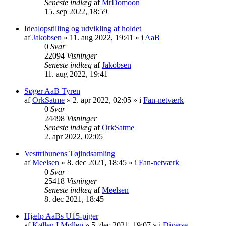
Seneste indlæg
af
MrDomoon
15. sep 2022, 18:59
Idealopstilling og udvikling af holdet
af
Jakobsen
» 11. aug 2022, 19:41 » i
AaB
0
Svar
22094
Visninger
Seneste indlæg
af
Jakobsen
11. aug 2022, 19:41
Søger AaB Tyren
af
OrkSatme
» 2. apr 2022, 02:05 » i
Fan-netværk
0
Svar
24498
Visninger
Seneste indlæg
af
OrkSatme
2. apr 2022, 02:05
Vesttribunens Tøjindsamling
af
Meelsen
» 8. dec 2021, 18:45 » i
Fan-netværk
0
Svar
25418
Visninger
Seneste indlæg
af
Meelsen
8. dec 2021, 18:45
Hjælp AaBs U15-piger
af
Køllen I Møllen
» 5. dec 2021, 19:07 » i
Diverse