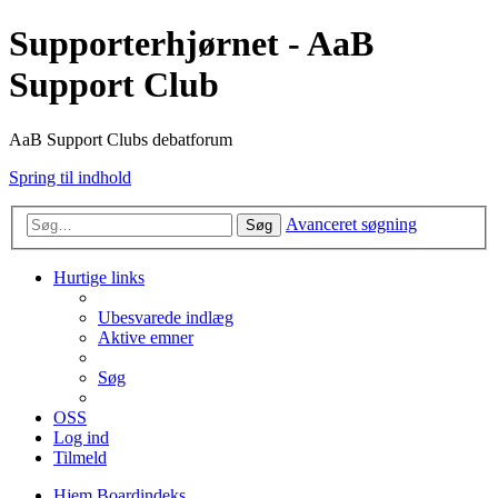
Supporterhjørnet - AaB
Support Club
AaB Support Clubs debatforum
Spring til indhold
Avanceret søgning
Søg
Hurtige links
Ubesvarede indlæg
Aktive emner
Søg
OSS
Log ind
Tilmeld
Hjem
Boardindeks