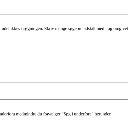
al udelukkes i søgningen. Skriv mange søgeord adskilt med
|
og omgivet 
 underfora medmindre du fravælger "Søg i underfora" herunder.