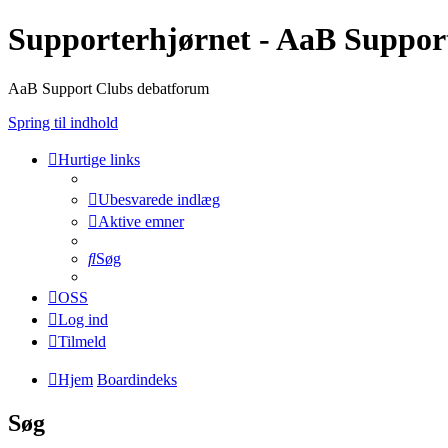
Supporterhjørnet - AaB Suppor
AaB Support Clubs debatforum
Spring til indhold
Hurtige links
Ubesvarede indlæg
Aktive emner
Søg
OSS
Log ind
Tilmeld
Hjem
Boardindeks
Søg