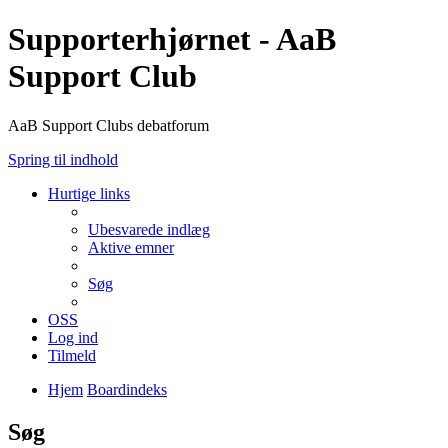
Supporterhjørnet - AaB
Support Club
AaB Support Clubs debatforum
Spring til indhold
Hurtige links
Ubesvarede indlæg
Aktive emner
Søg
OSS
Log ind
Tilmeld
Hjem
Boardindeks
Søg