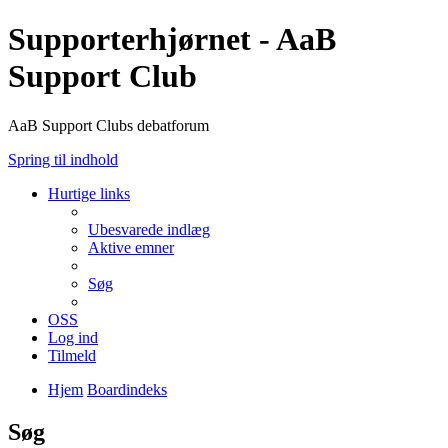
Supporterhjørnet - AaB
Support Club
AaB Support Clubs debatforum
Spring til indhold
Hurtige links
Ubesvarede indlæg
Aktive emner
Søg
OSS
Log ind
Tilmeld
Hjem
Boardindeks
Søg