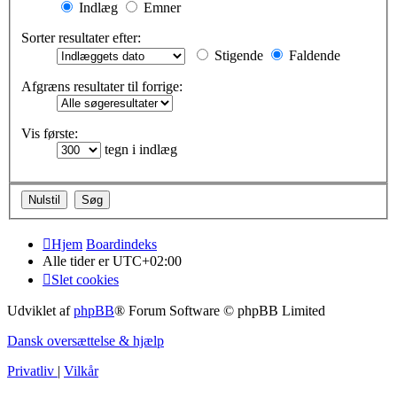
Indlæg
Emner
Sorter resultater efter:
Stigende
Faldende
Afgræns resultater til forrige:
Vis første:
tegn i indlæg
Hjem
Boardindeks
Alle tider er
UTC+02:00
Slet cookies
Udviklet af
phpBB
® Forum Software © phpBB Limited
Dansk oversættelse & hjælp
Privatliv
|
Vilkår