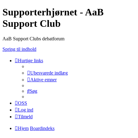
Supporterhjørnet - AaB
Support Club
AaB Support Clubs debatforum
Spring til indhold
Hurtige links
Ubesvarede indlæg
Aktive emner
Søg
OSS
Log ind
Tilmeld
Hjem
Boardindeks