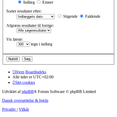
Indlæg
Emner
Sorter resultater efter:
Stigende
Faldende
Afgræns resultater til forrige:
Vis første:
tegn i indlæg
Hjem
Boardindeks
Alle tider er
UTC+02:00
Slet cookies
Udviklet af
phpBB
® Forum Software © phpBB Limited
Dansk oversættelse & hjælp
Privatliv
|
Vilkår