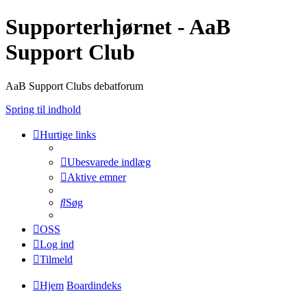
Supporterhjørnet - AaB
Support Club
AaB Support Clubs debatforum
Spring til indhold
Hurtige links
Ubesvarede indlæg
Aktive emner
Søg
OSS
Log ind
Tilmeld
Hjem
Boardindeks