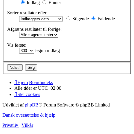
Indlæg
Emner
Sorter resultater efter:
Stigende
Faldende
Afgræns resultater til forrige:
Vis første:
tegn i indlæg
Hjem
Boardindeks
Alle tider er
UTC+02:00
Slet cookies
Udviklet af
phpBB
® Forum Software © phpBB Limited
Dansk oversættelse & hjælp
Privatliv
|
Vilkår