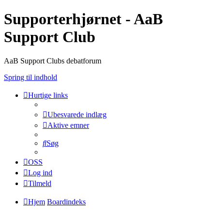
Supporterhjørnet - AaB
Support Club
AaB Support Clubs debatforum
Spring til indhold
Hurtige links
Ubesvarede indlæg
Aktive emner
Søg
OSS
Log ind
Tilmeld
Hjem
Boardindeks