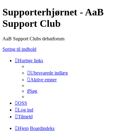
Supporterhjørnet - AaB
Support Club
AaB Support Clubs debatforum
Spring til indhold
Hurtige links
Ubesvarede indlæg
Aktive emner
Søg
OSS
Log ind
Tilmeld
Hjem
Boardindeks