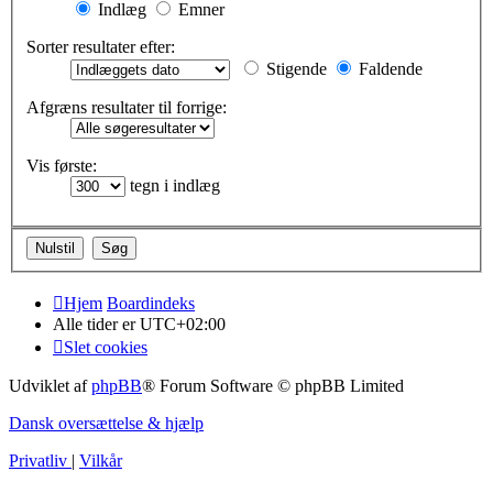
Indlæg
Emner
Sorter resultater efter:
Stigende
Faldende
Afgræns resultater til forrige:
Vis første:
tegn i indlæg
Hjem
Boardindeks
Alle tider er
UTC+02:00
Slet cookies
Udviklet af
phpBB
® Forum Software © phpBB Limited
Dansk oversættelse & hjælp
Privatliv
|
Vilkår