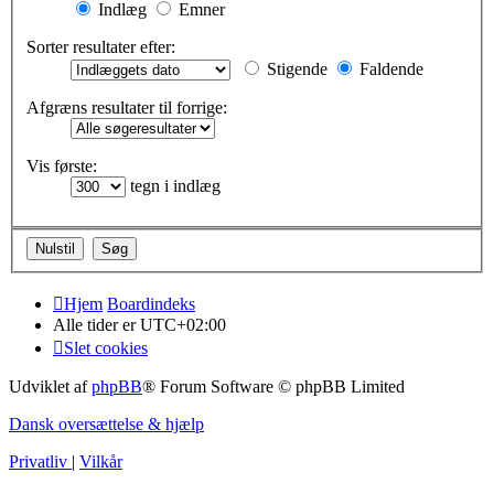
Indlæg
Emner
Sorter resultater efter:
Stigende
Faldende
Afgræns resultater til forrige:
Vis første:
tegn i indlæg
Hjem
Boardindeks
Alle tider er
UTC+02:00
Slet cookies
Udviklet af
phpBB
® Forum Software © phpBB Limited
Dansk oversættelse & hjælp
Privatliv
|
Vilkår