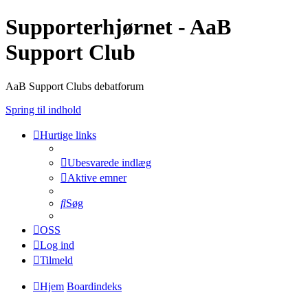
Supporterhjørnet - AaB
Support Club
AaB Support Clubs debatforum
Spring til indhold
Hurtige links
Ubesvarede indlæg
Aktive emner
Søg
OSS
Log ind
Tilmeld
Hjem
Boardindeks