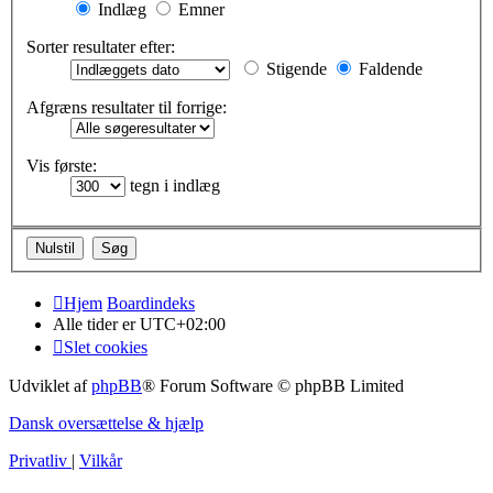
Indlæg
Emner
Sorter resultater efter:
Stigende
Faldende
Afgræns resultater til forrige:
Vis første:
tegn i indlæg
Hjem
Boardindeks
Alle tider er
UTC+02:00
Slet cookies
Udviklet af
phpBB
® Forum Software © phpBB Limited
Dansk oversættelse & hjælp
Privatliv
|
Vilkår