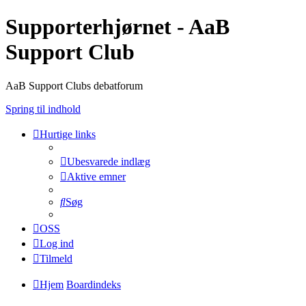
Supporterhjørnet - AaB
Support Club
AaB Support Clubs debatforum
Spring til indhold
Hurtige links
Ubesvarede indlæg
Aktive emner
Søg
OSS
Log ind
Tilmeld
Hjem
Boardindeks