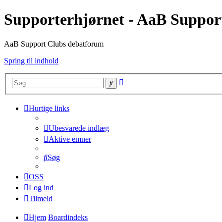
Supporterhjørnet - AaB Suppor
AaB Support Clubs debatforum
Spring til indhold
Avanceret
Søg
søgning
Hurtige links
Ubesvarede indlæg
Aktive emner
Søg
OSS
Log ind
Tilmeld
Hjem
Boardindeks