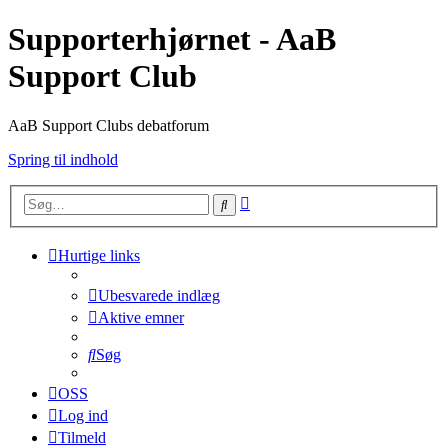
Supporterhjørnet - AaB
Support Club
AaB Support Clubs debatforum
Spring til indhold
Avanceret
Søg
søgning
Hurtige links
Ubesvarede indlæg
Aktive emner
Søg
OSS
Log ind
Tilmeld