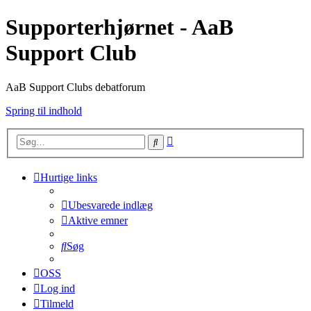
Supporterhjørnet - AaB
Support Club
AaB Support Clubs debatforum
Spring til indhold
Avanceret
Søg
søgning
Hurtige links
Ubesvarede indlæg
Aktive emner
Søg
OSS
Log ind
Tilmeld