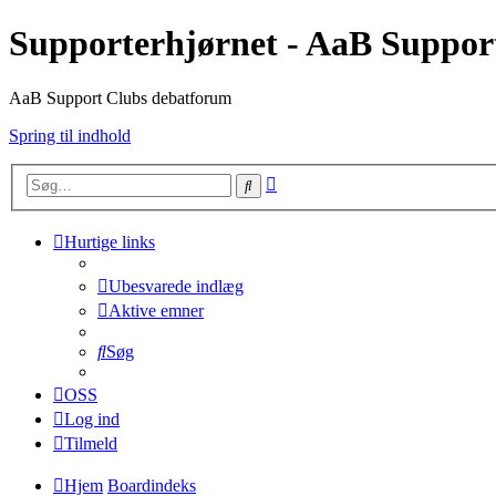
Supporterhjørnet - AaB Suppor
AaB Support Clubs debatforum
Spring til indhold
Avanceret
Søg
søgning
Hurtige links
Ubesvarede indlæg
Aktive emner
Søg
OSS
Log ind
Tilmeld
Hjem
Boardindeks