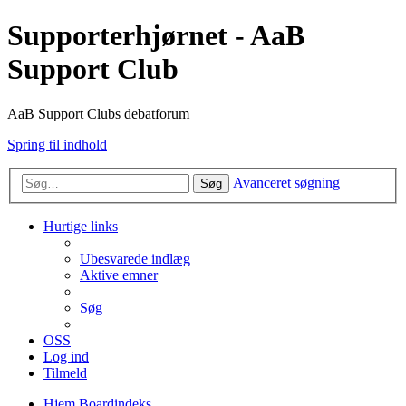
Supporterhjørnet - AaB
Support Club
AaB Support Clubs debatforum
Spring til indhold
Avanceret søgning
Søg
Hurtige links
Ubesvarede indlæg
Aktive emner
Søg
OSS
Log ind
Tilmeld
Hjem
Boardindeks