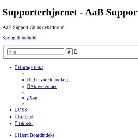
Supporterhjørnet - AaB Suppor
AaB Support Clubs debatforum
Spring til indhold
Avanceret
Søg
søgning
Hurtige links
Ubesvarede indlæg
Aktive emner
Søg
OSS
Log ind
Tilmeld
Hjem
Boardindeks