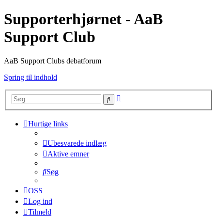
Supporterhjørnet - AaB
Support Club
AaB Support Clubs debatforum
Spring til indhold
Avanceret
Søg
søgning
Hurtige links
Ubesvarede indlæg
Aktive emner
Søg
OSS
Log ind
Tilmeld