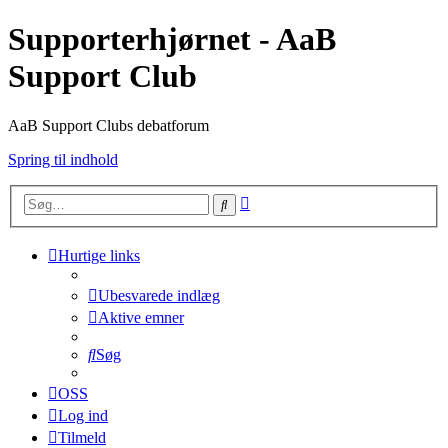
Supporterhjørnet - AaB
Support Club
AaB Support Clubs debatforum
Spring til indhold
Avanceret
Søg
søgning
Hurtige links
Ubesvarede indlæg
Aktive emner
Søg
OSS
Log ind
Tilmeld