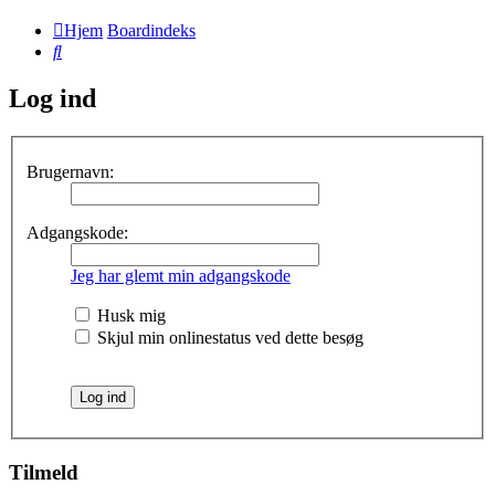
Hjem
Boardindeks
Søg
Log ind
Brugernavn:
Adgangskode:
Jeg har glemt min adgangskode
Husk mig
Skjul min onlinestatus ved dette besøg
Tilmeld