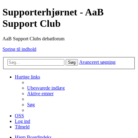
Supporterhjørnet - AaB
Support Club
AaB Support Clubs debatforum
Spring til indhold
Avanceret søgning
Søg
Hurtige links
Ubesvarede indlæg
Aktive emner
Søg
OSS
Log ind
Tilmeld
Hjem
Boardindeks