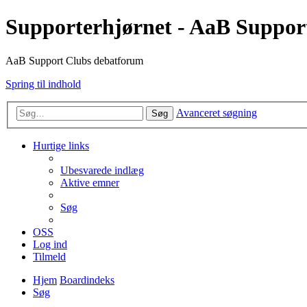
Supporterhjørnet - AaB Suppor
AaB Support Clubs debatforum
Spring til indhold
Avanceret søgning
Søg
Hurtige links
Ubesvarede indlæg
Aktive emner
Søg
OSS
Log ind
Tilmeld
Hjem
Boardindeks
Søg