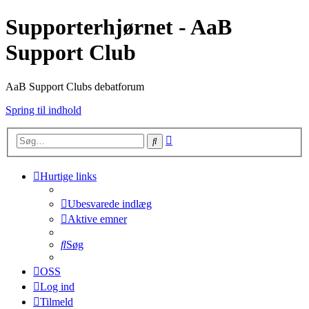
Supporterhjørnet - AaB
Support Club
AaB Support Clubs debatforum
Spring til indhold
Avanceret
Søg
søgning
Hurtige links
Ubesvarede indlæg
Aktive emner
Søg
OSS
Log ind
Tilmeld