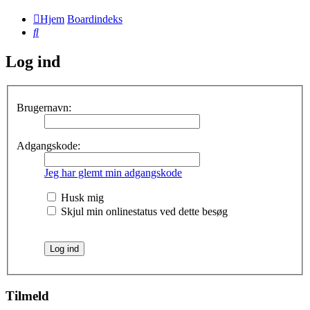
Hjem
Boardindeks
Søg
Log ind
Brugernavn:
Adgangskode:
Jeg har glemt min adgangskode
Husk mig
Skjul min onlinestatus ved dette besøg
Tilmeld