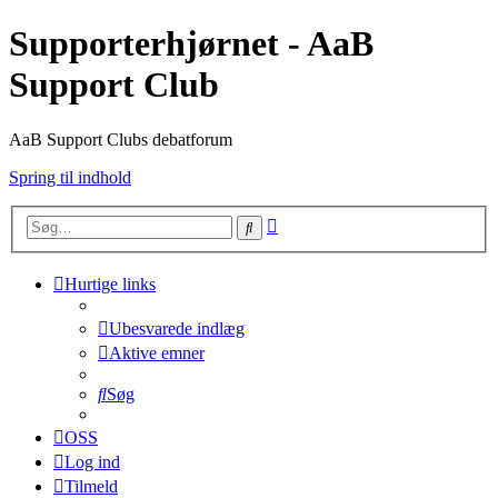
Supporterhjørnet - AaB
Support Club
AaB Support Clubs debatforum
Spring til indhold
Avanceret
Søg
søgning
Hurtige links
Ubesvarede indlæg
Aktive emner
Søg
OSS
Log ind
Tilmeld