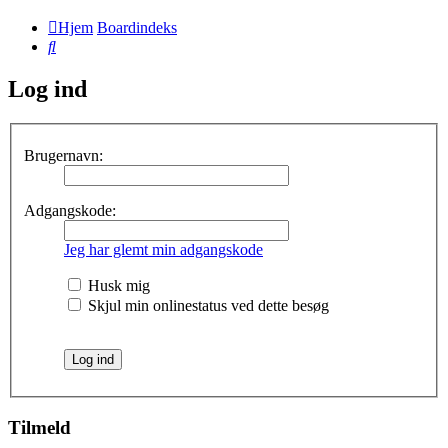
Hjem
Boardindeks
Søg
Log ind
Brugernavn:
Adgangskode:
Jeg har glemt min adgangskode
Husk mig
Skjul min onlinestatus ved dette besøg
Tilmeld